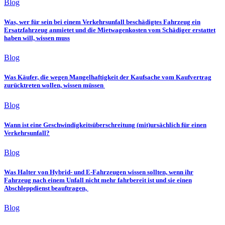
Blog
Was, wer für sein bei einem Verkehrsunfall beschädigtes Fahrzeug ein
Ersatzfahrzeug anmietet und die Mietwagenkosten vom Schädiger erstattet
haben will, wissen muss
Blog
Was Käufer, die wegen Mangelhaftigkeit der Kaufsache vom Kaufvertrag
zurücktreten wollen, wissen müssen
Blog
Wann ist eine Geschwindigkeitsüberschreitung (mit)ursächlich für einen
Verkehrsunfall?
Blog
Was Halter von Hybrid- und E-Fahrzeugen wissen sollten, wenn ihr
Fahrzeug nach einem Unfall nicht mehr fahrbereit ist und sie einen
Abschleppdienst beauftragen,
Blog