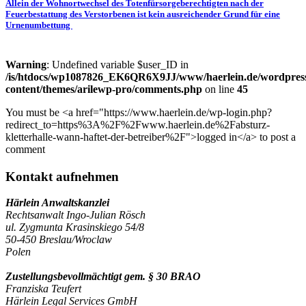
Allein der Wohnortwechsel des Totenfürsorgeberechtigten nach der
Feuerbestattung des Verstorbenen ist kein ausreichender Grund für eine
Urnenumbettung
Warning
: Undefined variable $user_ID in
/is/htdocs/wp1087826_EK6QR6X9JJ/www/haerlein.de/wordpres
content/themes/arilewp-pro/comments.php
on line
45
You must be <a href="https://www.haerlein.de/wp-login.php?
redirect_to=https%3A%2F%2Fwww.haerlein.de%2Fabsturz-
kletterhalle-wann-haftet-der-betreiber%2F">logged in</a> to post a
comment
Kontakt aufnehmen
Härlein Anwaltskanzlei
Rechtsanwalt Ingo-Julian Rösch
ul. Zygmunta Krasinskiego 54/8
50-450 Breslau/Wroclaw
Polen
Zustellungsbevollmächtigt gem. § 30 BRAO
Franziska Teufert
Härlein Legal Services GmbH