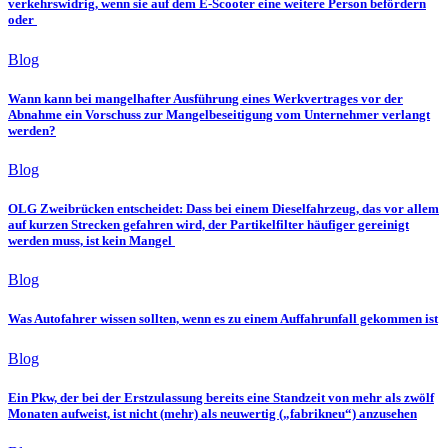
verkehrswidrig, wenn sie auf dem E-Scooter eine weitere Person befördern
oder
Blog
Wann kann bei mangelhafter Ausführung eines Werkvertrages vor der
Abnahme ein Vorschuss zur Mangelbeseitigung vom Unternehmer verlangt
werden?
Blog
OLG Zweibrücken entscheidet: Dass bei einem Dieselfahrzeug, das vor allem
auf kurzen Strecken gefahren wird, der Partikelfilter häufiger gereinigt
werden muss, ist kein Mangel
Blog
Was Autofahrer wissen sollten, wenn es zu einem Auffahrunfall gekommen ist
Blog
Ein Pkw, der bei der Erstzulassung bereits eine Standzeit von mehr als zwölf
Monaten aufweist, ist nicht (mehr) als neuwertig („fabrikneu“) anzusehen