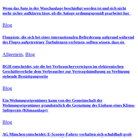
Wenn das Auto in der Waschanlage beschädigt worden ist und sich nicht
mehr sicher aufklären lässt, ob die Anlage ordnungsgemäß gearbeitet hat
Blog
Fluggäste, die sich bei einer internationalen Beförderung aufgrund während
des Fluges aufgetretener Turbulenzen verletzen, sollten wissen, dass sie
Allgemein
,
Blog
BGH entscheidet, wie die bei Verbraucherverträgen im elektronischen
Geschäftsverkehr dem Verbraucher zur Vertragskündigung zu Verfügung
stehende Bestätigungsseite
Blog
Ein Wohnungseigentümer kann von der Gemeinschaft der
Wohnungseigentümer grundsätzlich die Gestattung des Einbaus eines Klima-
Splitgeräts (Klimaanlage)
Blog
AG München entscheidet: E-Scooter-Fahrer verhalten sich schuldhaft grob