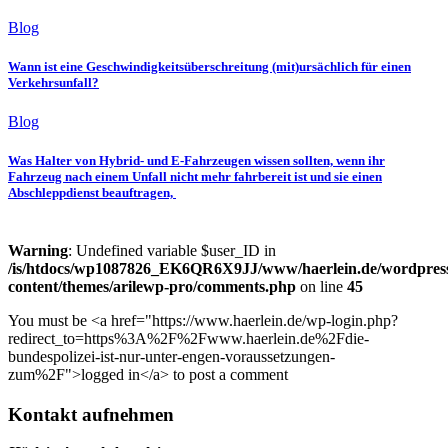
Blog
Wann ist eine Geschwindigkeitsüberschreitung (mit)ursächlich für einen
Verkehrsunfall?
Blog
Was Halter von Hybrid- und E-Fahrzeugen wissen sollten, wenn ihr
Fahrzeug nach einem Unfall nicht mehr fahrbereit ist und sie einen
Abschleppdienst beauftragen,
Warning
: Undefined variable $user_ID in
/is/htdocs/wp1087826_EK6QR6X9JJ/www/haerlein.de/wordpres
content/themes/arilewp-pro/comments.php
on line
45
You must be <a href="https://www.haerlein.de/wp-login.php?
redirect_to=https%3A%2F%2Fwww.haerlein.de%2Fdie-
bundespolizei-ist-nur-unter-engen-voraussetzungen-
zum%2F">logged in</a> to post a comment
Kontakt aufnehmen