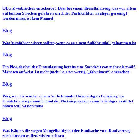
OLG Zweibrücken entscheidet: Dass bei einem Dieselfahrzeug, das vor allem
auf kurzen Strecken gefahren wird, der Partikelfilter häufiger gereinigt
werden muss, ist kein Mangel
Blog
Was Autofahrer wissen sollten, wenn es zu einem Auffahrunfall gekommen ist
Blog
Ein Pkw, der bei der Erstzulassung bereits eine Standzeit von mehr als zwölf
Monaten aufweist, ist nicht (mehr) als neuwertig („fabrikneu“) anzusehen
Blog
Was, wer für sein bei einem Verkehrsunfall beschädigtes Fahrzeug ein
Ersatzfahrzeug anmietet und die Mietwagenkosten vom Schädiger erstattet
haben will, wissen muss
Blog
Was Käufer, die wegen Mangelhaftigkeit der Kaufsache vom Kaufvertrag
zurücktreten wollen, wissen müssen