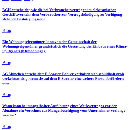
BGH entscheidet, wie die bei Verbraucherverträgen im elektronischen
Geschäftsverkehr dem Verbraucher zur Vertragskündigung zu Verfügung
stehende Bestätigungsseite
Blog
Ein Wohnungseigentümer kann von der Gemeinschaft der
Wohnungseigentümer grundsätzlich die Gestattung des Einbaus eines Klima-
Splitgeräts (Klimaanlage)
Blog
AG München entscheidet: E-Scooter-Fahrer verhalten sich schuldhaft grob
verkehrswidrig, wenn sie auf dem E-Scooter eine weitere Person befördern
oder
Blog
Wann kann bei mangelhafter Ausführung eines Werkvertrages vor der
Abnahme ein Vorschuss zur Mangelbeseitigung vom Unternehmer verlangt
werden?
Blog