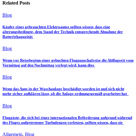
Related Posts
Blog
Käufer eines gebrauchten Elektroautos sollten wissen, dass eine
alterungsbedingte, dem Stand der Technik entsprechende Abnahme der
Batteriekapazität
Blog
Wenn vor Reisebeginn einer gebuchten Flugpauschalreise die Abflugzeit vom
Vormittag auf den Nachmittag verlegt wird, kann dies
Blog
Wenn das Auto in der Waschanlage beschädigt worden ist und sich nicht
mehr sicher aufklären lässt, ob die Anlage ordnungsgemäß gearbeitet hat
Blog
Fluggäste, die sich bei einer internationalen Beförderung aufgrund während
des Fluges aufgetretener Turbulenzen verletzen, sollten wissen, dass sie
Allgemein
,
Blog