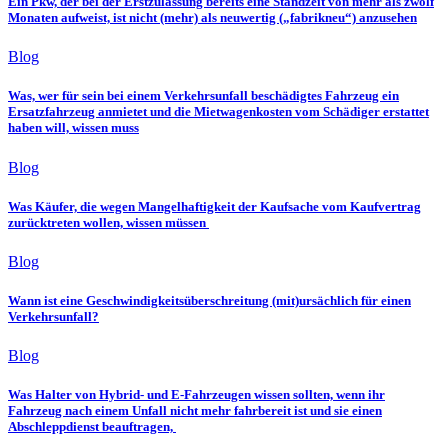
Ein Pkw, der bei der Erstzulassung bereits eine Standzeit von mehr als zwölf
Monaten aufweist, ist nicht (mehr) als neuwertig („fabrikneu“) anzusehen
Blog
Was, wer für sein bei einem Verkehrsunfall beschädigtes Fahrzeug ein
Ersatzfahrzeug anmietet und die Mietwagenkosten vom Schädiger erstattet
haben will, wissen muss
Blog
Was Käufer, die wegen Mangelhaftigkeit der Kaufsache vom Kaufvertrag
zurücktreten wollen, wissen müssen
Blog
Wann ist eine Geschwindigkeitsüberschreitung (mit)ursächlich für einen
Verkehrsunfall?
Blog
Was Halter von Hybrid- und E-Fahrzeugen wissen sollten, wenn ihr
Fahrzeug nach einem Unfall nicht mehr fahrbereit ist und sie einen
Abschleppdienst beauftragen,