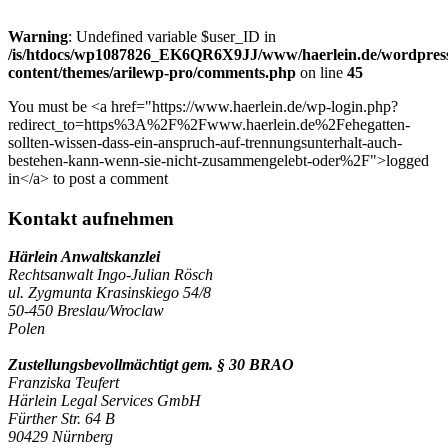
Warning
: Undefined variable $user_ID in
/is/htdocs/wp1087826_EK6QR6X9JJ/www/haerlein.de/wordpres
content/themes/arilewp-pro/comments.php
on line
45
You must be <a href="https://www.haerlein.de/wp-login.php?
redirect_to=https%3A%2F%2Fwww.haerlein.de%2Fehegatten-
sollten-wissen-dass-ein-anspruch-auf-trennungsunterhalt-auch-
bestehen-kann-wenn-sie-nicht-zusammengelebt-oder%2F">logged
in</a> to post a comment
Kontakt aufnehmen
Härlein Anwaltskanzlei
Rechtsanwalt Ingo-Julian Rösch
ul. Zygmunta Krasinskiego 54/8
50-450 Breslau/Wroclaw
Polen
Zustellungsbevollmächtigt gem. § 30 BRAO
Franziska Teufert
Härlein Legal Services GmbH
Fürther Str. 64 B
90429 Nürnberg