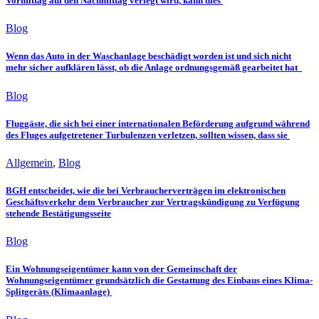
Vormittag auf den Nachmittag verlegt wird, kann dies
Blog
Wenn das Auto in der Waschanlage beschädigt worden ist und sich nicht
mehr sicher aufklären lässt, ob die Anlage ordnungsgemäß gearbeitet hat
Blog
Fluggäste, die sich bei einer internationalen Beförderung aufgrund während
des Fluges aufgetretener Turbulenzen verletzen, sollten wissen, dass sie
Allgemein
,
Blog
BGH entscheidet, wie die bei Verbraucherverträgen im elektronischen
Geschäftsverkehr dem Verbraucher zur Vertragskündigung zu Verfügung
stehende Bestätigungsseite
Blog
Ein Wohnungseigentümer kann von der Gemeinschaft der
Wohnungseigentümer grundsätzlich die Gestattung des Einbaus eines Klima-
Splitgeräts (Klimaanlage)