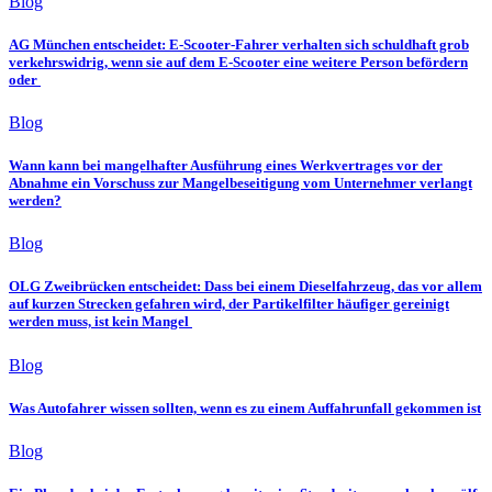
Blog
AG München entscheidet: E-Scooter-Fahrer verhalten sich schuldhaft grob
verkehrswidrig, wenn sie auf dem E-Scooter eine weitere Person befördern
oder
Blog
Wann kann bei mangelhafter Ausführung eines Werkvertrages vor der
Abnahme ein Vorschuss zur Mangelbeseitigung vom Unternehmer verlangt
werden?
Blog
OLG Zweibrücken entscheidet: Dass bei einem Dieselfahrzeug, das vor allem
auf kurzen Strecken gefahren wird, der Partikelfilter häufiger gereinigt
werden muss, ist kein Mangel
Blog
Was Autofahrer wissen sollten, wenn es zu einem Auffahrunfall gekommen ist
Blog