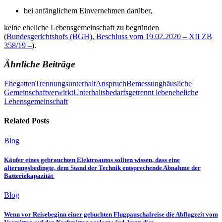
bei anfänglichem Einvernehmen darüber,
keine eheliche Lebensgemeinschaft zu begründen
(
Bundesgerichtshofs (BGH), Beschluss vom 19.02.2020 – XII ZB
358/19 –
).
Ähnliche Beiträge
Ehegatten
Trennungsunterhalt
Anspruch
Bemessung
häusliche
Gemeinschaft
verwirkt
Unterhaltsbedarfs
getrennt leben
eheliche
Lebensgemeinschaft
Related Posts
Blog
Käufer eines gebrauchten Elektroautos sollten wissen, dass eine
alterungsbedingte, dem Stand der Technik entsprechende Abnahme der
Batteriekapazität
Blog
Wenn vor Reisebeginn einer gebuchten Flugpauschalreise die Abflugzeit vom