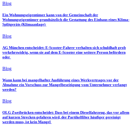
Blog
Ein Wohnungseigentümer kann von der Gemeinschaft der
Wohnungseigentümer grundsätzlich die Gestattung des Einbaus eines Klima-
Splitgeräts (Klimaanlage)
Blog
AG München entscheidet: E-Scooter-Fahrer verhalten sich schuldhaft grob
verkehrswidrig, wenn sie auf dem E-Scooter eine weitere Person befördern
oder
Blog
Wann kann bei mangelhafter Ausführung eines Werkvertrages vor der
Abnahme ein Vorschuss zur Mangelbeseitigung vom Unternehmer verlangt
werden?
Blog
OLG Zweibrücken entscheidet: Dass bei einem Dieselfahrzeug, das vor allem
auf kurzen Strecken gefahren wird, der Partikelfilter häufiger gereinigt
werden muss, ist kein Mangel