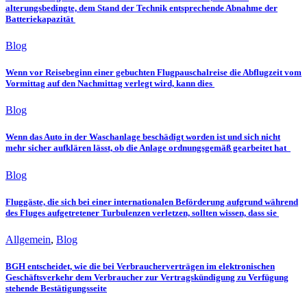
alterungsbedingte, dem Stand der Technik entsprechende Abnahme der
Batteriekapazität
Blog
Wenn vor Reisebeginn einer gebuchten Flugpauschalreise die Abflugzeit vom
Vormittag auf den Nachmittag verlegt wird, kann dies
Blog
Wenn das Auto in der Waschanlage beschädigt worden ist und sich nicht
mehr sicher aufklären lässt, ob die Anlage ordnungsgemäß gearbeitet hat
Blog
Fluggäste, die sich bei einer internationalen Beförderung aufgrund während
des Fluges aufgetretener Turbulenzen verletzen, sollten wissen, dass sie
Allgemein
,
Blog
BGH entscheidet, wie die bei Verbraucherverträgen im elektronischen
Geschäftsverkehr dem Verbraucher zur Vertragskündigung zu Verfügung
stehende Bestätigungsseite