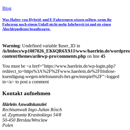
Blog
Was Halter von Hybrid- und E-Fahrzeugen wissen sollten, wenn ihr
Fahrzeug nach einem Unfall nicht mehr fahrbereit ist und sie einen
Abschleppdienst beauftragen,
Warning
: Undefined variable $user_ID in
/is/htdocs/wp1087826_EK6QR6X9JJ/www/haerlein.de/wordpres
content/themes/arilewp-pro/comments.php
on line
45
You must be <a href="https://www.haerlein.de/wp-login.php?
redirect_to=https%3A%2F%2Fwww.haerlein.de%2Ffristlose-
kuendigung-wegen-telefonanrufs-bei-gewinnspiel%2F">logged
in</a> to post a comment
Kontakt aufnehmen
Härlein Anwaltskanzlei
Rechtsanwalt Ingo-Julian Rösch
ul. Zygmunta Krasinskiego 54/8
50-450 Breslau/Wroclaw
Polen