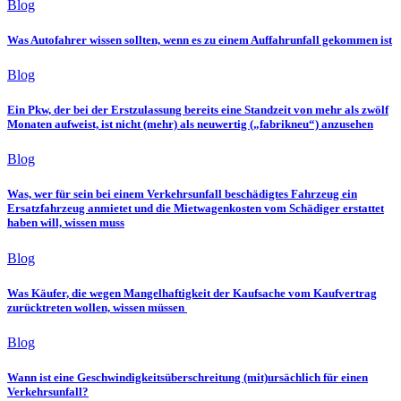
Blog
Was Autofahrer wissen sollten, wenn es zu einem Auffahrunfall gekommen ist
Blog
Ein Pkw, der bei der Erstzulassung bereits eine Standzeit von mehr als zwölf
Monaten aufweist, ist nicht (mehr) als neuwertig („fabrikneu“) anzusehen
Blog
Was, wer für sein bei einem Verkehrsunfall beschädigtes Fahrzeug ein
Ersatzfahrzeug anmietet und die Mietwagenkosten vom Schädiger erstattet
haben will, wissen muss
Blog
Was Käufer, die wegen Mangelhaftigkeit der Kaufsache vom Kaufvertrag
zurücktreten wollen, wissen müssen
Blog
Wann ist eine Geschwindigkeitsüberschreitung (mit)ursächlich für einen
Verkehrsunfall?