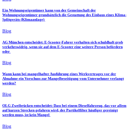
Ein Wohnungseigentümer kann von der Gemeinschaft der
Wohnungseigentümer grundsätzlich die Gestattung des Einbaus eines Klima-
Splitgeräts (Klimaanlage)
Blog
AG München entscheidet: E-Scooter-Fahrer verhalten sich schuldhaft grob
verkehrswidrig, wenn sie auf dem E-Scooter eine weitere Person befördern
oder
Blog
Wann kann bei mangelhafter Ausführung eines Werkvertrages vor der
Abnahme ein Vorschuss zur Mangelbeseitigung vom Unternehmer verlangt
werden?
Blog
OLG Zweibrücken entscheidet: Dass bei einem Dieselfahrzeug, das vor allem
auf kurzen Strecken gefahren wird, der Partikelfilter häufiger gereinigt
werden muss, ist kein Mangel
Blog