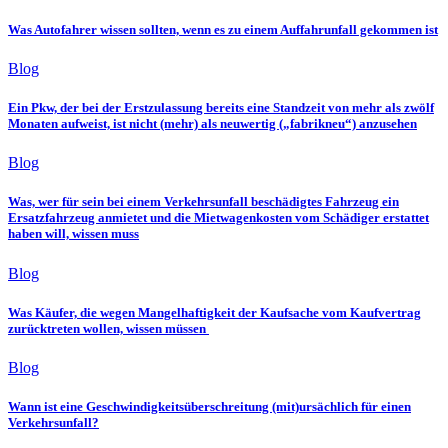
Was Autofahrer wissen sollten, wenn es zu einem Auffahrunfall gekommen ist
Blog
Ein Pkw, der bei der Erstzulassung bereits eine Standzeit von mehr als zwölf
Monaten aufweist, ist nicht (mehr) als neuwertig („fabrikneu“) anzusehen
Blog
Was, wer für sein bei einem Verkehrsunfall beschädigtes Fahrzeug ein
Ersatzfahrzeug anmietet und die Mietwagenkosten vom Schädiger erstattet
haben will, wissen muss
Blog
Was Käufer, die wegen Mangelhaftigkeit der Kaufsache vom Kaufvertrag
zurücktreten wollen, wissen müssen
Blog
Wann ist eine Geschwindigkeitsüberschreitung (mit)ursächlich für einen
Verkehrsunfall?