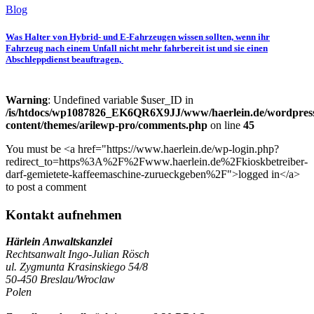
Blog
Was Halter von Hybrid- und E-Fahrzeugen wissen sollten, wenn ihr
Fahrzeug nach einem Unfall nicht mehr fahrbereit ist und sie einen
Abschleppdienst beauftragen,
Warning
: Undefined variable $user_ID in
/is/htdocs/wp1087826_EK6QR6X9JJ/www/haerlein.de/wordpres
content/themes/arilewp-pro/comments.php
on line
45
You must be <a href="https://www.haerlein.de/wp-login.php?
redirect_to=https%3A%2F%2Fwww.haerlein.de%2Fkioskbetreiber-
darf-gemietete-kaffeemaschine-zurueckgeben%2F">logged in</a>
to post a comment
Kontakt aufnehmen
Härlein Anwaltskanzlei
Rechtsanwalt Ingo-Julian Rösch
ul. Zygmunta Krasinskiego 54/8
50-450 Breslau/Wroclaw
Polen