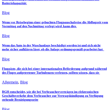
Batteriekapazität
Blog
Wenn vor Reisebeginn einer gebuchten Flugpauschalreise die Abflugzeit vom
Vormittag auf den Nachmittag verlegt wird, kann dies
Blog
Wenn das Auto in der Waschanlage beschädigt worden ist und sich nicht
mehr sicher aufklären lässt, ob die Anlage ordnungsgemäß gearbeitet hat
Blog
Fluggäste, die sich bei einer internationalen Beförderung aufgrund während
des Fluges aufgetretener Turbulenzen verletzen, sollten wissen, dass sie
Allgemein
,
Blog
BGH entscheidet, wie die bei Verbraucherverträgen im elektronischen
Geschäftsverkehr dem Verbraucher zur Vertragskündigung zu Verfügung
stehende Bestätigungsseite
Blog