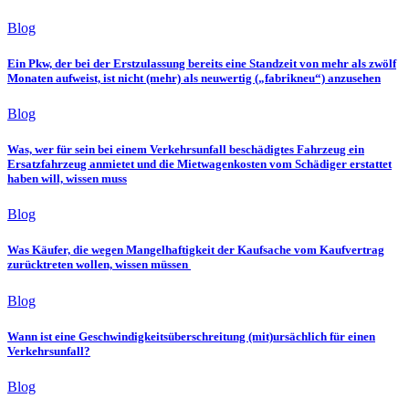
Blog
Ein Pkw, der bei der Erstzulassung bereits eine Standzeit von mehr als zwölf
Monaten aufweist, ist nicht (mehr) als neuwertig („fabrikneu“) anzusehen
Blog
Was, wer für sein bei einem Verkehrsunfall beschädigtes Fahrzeug ein
Ersatzfahrzeug anmietet und die Mietwagenkosten vom Schädiger erstattet
haben will, wissen muss
Blog
Was Käufer, die wegen Mangelhaftigkeit der Kaufsache vom Kaufvertrag
zurücktreten wollen, wissen müssen
Blog
Wann ist eine Geschwindigkeitsüberschreitung (mit)ursächlich für einen
Verkehrsunfall?
Blog