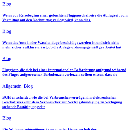
Blog
Wenn vor Reisebeginn einer gebuchten Flugpauschalreise die Abflugzeit vom
Vormittag auf den Nachmittag verlegt wird, kann dies
Blog
Wenn das Auto in der Waschanlage beschädigt worden ist und sich nicht
mehr sicher aufklären lässt, ob die Anlage ordnungsgemäß gearbeitet hat
Blog
Fluggäste, die sich bei einer internationalen Beförderung aufgrund während
des Fluges aufgetretener Turbulenzen verletzen, sollten wissen, dass sie
Allgemein
,
Blog
BGH entscheidet, wie die bei Verbraucherverträgen im elektronischen
Geschäftsverkehr dem Verbraucher zur Vertragskündigung zu Verfügung
stehende Bestätigungsseite
Blog
Ein Wohnungseigentümer kann von der Gemeinschaft der