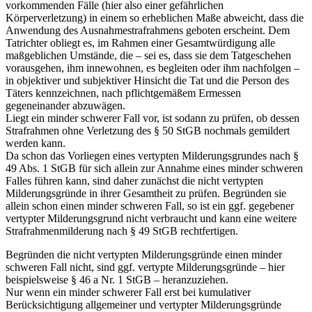
vorkommenden Fälle (hier also einer gefährlichen
Körperverletzung) in einem so erheblichen Maße abweicht, dass die
Anwendung des Ausnahmestrafrahmens geboten erscheint. Dem
Tatrichter obliegt es, im Rahmen einer Gesamtwürdigung alle
maßgeblichen Umstände, die – sei es, dass sie dem Tatgeschehen
vorausgehen, ihm innewohnen, es begleiten oder ihm nachfolgen –
in objektiver und subjektiver Hinsicht die Tat und die Person des
Täters kennzeichnen, nach pflichtgemäßem Ermessen
gegeneinander abzuwägen.
Liegt ein minder schwerer Fall vor, ist sodann zu prüfen, ob dessen
Strafrahmen ohne Verletzung des § 50 StGB nochmals gemildert
werden kann.
Da schon das Vorliegen eines vertypten Milderungsgrundes nach §
49 Abs. 1 StGB für sich allein zur Annahme eines minder schweren
Falles führen kann, sind daher zunächst die nicht vertypten
Milderungsgründe in ihrer Gesamtheit zu prüfen. Begründen sie
allein schon einen minder schweren Fall, so ist ein ggf. gegebener
vertypter Milderungsgrund nicht verbraucht und kann eine weitere
Strafrahmenmilderung nach § 49 StGB rechtfertigen.
Begründen die nicht vertypten Milderungsgründe einen minder
schweren Fall nicht, sind ggf. vertypte Milderungsgründe – hier
beispielsweise § 46 a Nr. 1 StGB – heranzuziehen.
Nur wenn ein minder schwerer Fall erst bei kumulativer
Berücksichtigung allgemeiner und vertypter Milderungsgründe