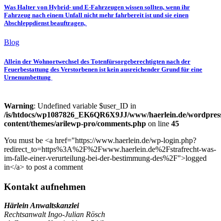
Was Halter von Hybrid- und E-Fahrzeugen wissen sollten, wenn ihr
Fahrzeug nach einem Unfall nicht mehr fahrbereit ist und sie einen
Abschleppdienst beauftragen,
Blog
Allein der Wohnortwechsel des Totenfürsorgeberechtigten nach der
Feuerbestattung des Verstorbenen ist kein ausreichender Grund für eine
Urnenumbettung
Warning
: Undefined variable $user_ID in
/is/htdocs/wp1087826_EK6QR6X9JJ/www/haerlein.de/wordpres
content/themes/arilewp-pro/comments.php
on line
45
You must be <a href="https://www.haerlein.de/wp-login.php?
redirect_to=https%3A%2F%2Fwww.haerlein.de%2Fstrafrecht-was-
im-falle-einer-verurteilung-bei-der-bestimmung-des%2F">logged
in</a> to post a comment
Kontakt aufnehmen
Härlein Anwaltskanzlei
Rechtsanwalt Ingo-Julian Rösch