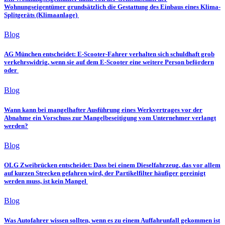
Wohnungseigentümer grundsätzlich die Gestattung des Einbaus eines Klima-
Splitgeräts (Klimaanlage)
Blog
AG München entscheidet: E-Scooter-Fahrer verhalten sich schuldhaft grob
verkehrswidrig, wenn sie auf dem E-Scooter eine weitere Person befördern
oder
Blog
Wann kann bei mangelhafter Ausführung eines Werkvertrages vor der
Abnahme ein Vorschuss zur Mangelbeseitigung vom Unternehmer verlangt
werden?
Blog
OLG Zweibrücken entscheidet: Dass bei einem Dieselfahrzeug, das vor allem
auf kurzen Strecken gefahren wird, der Partikelfilter häufiger gereinigt
werden muss, ist kein Mangel
Blog
Was Autofahrer wissen sollten, wenn es zu einem Auffahrunfall gekommen ist