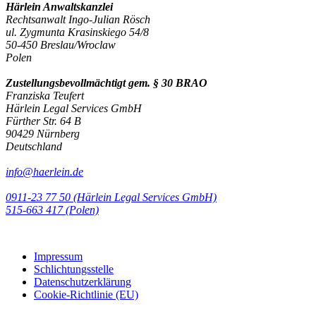
Härlein Anwaltskanzlei
Rechtsanwalt Ingo-Julian Rösch
ul. Zygmunta Krasinskiego 54/8
50-450 Breslau/Wroclaw
Polen
Zustellungsbevollmächtigt gem. § 30 BRAO
Franziska Teufert
Härlein Legal Services GmbH
Fürther Str. 64 B
90429 Nürnberg
Deutschland
info@haerlein.de
0911-23 77 50 (Härlein Legal Services GmbH)
‭515-663 417 (Polen)‬‬‬
Impressum
Schlichtungsstelle
Datenschutzerklärung
Cookie-Richtlinie (EU)