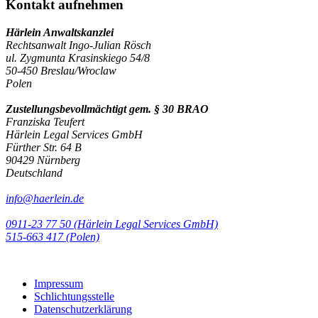
Kontakt aufnehmen
Härlein Anwaltskanzlei
Rechtsanwalt Ingo-Julian Rösch
ul. Zygmunta Krasinskiego 54/8
50-450 Breslau/Wroclaw
Polen
Zustellungsbevollmächtigt gem. § 30 BRAO
Franziska Teufert
Härlein Legal Services GmbH
Fürther Str. 64 B
90429 Nürnberg
Deutschland
info@haerlein.de
0911-23 77 50 (Härlein Legal Services GmbH)
‭515-663 417 (Polen)‬‬‬
Impressum
Schlichtungsstelle
Datenschutzerklärung