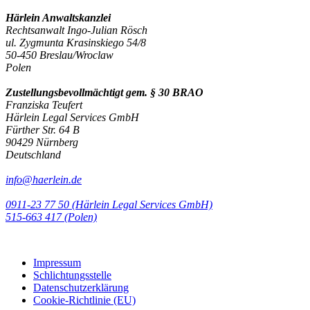
Härlein Anwaltskanzlei
Rechtsanwalt Ingo-Julian Rösch
ul. Zygmunta Krasinskiego 54/8
50-450 Breslau/Wroclaw
Polen
Zustellungsbevollmächtigt gem. § 30 BRAO
Franziska Teufert
Härlein Legal Services GmbH
Fürther Str. 64 B
90429 Nürnberg
Deutschland
info@haerlein.de
0911-23 77 50 (Härlein Legal Services GmbH)
‭515-663 417 (Polen)‬‬‬
Impressum
Schlichtungsstelle
Datenschutzerklärung
Cookie-Richtlinie (EU)