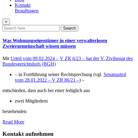
Kontakt
Beauftragen
×
Search
Was Wohnungseigentümer in einer verwalterlosen
Zweiergemeinschaft wissen müssen
Mit
Urteil vom 09.02.2024 – V ZR 6/23 – hat der V. Zivilsenat des
Bundesgerichtshofs (BGH)
– in Fortführung seiner Rechtsprechung (vgl.
Senatsurteil
vom 28.01.2022 – V ZR 86/21 –
) –
entschieden, dass auch bei einer lediglich aus
zwei Mitgliedern
bestehenden
Read More
Kontakt aufnehmen