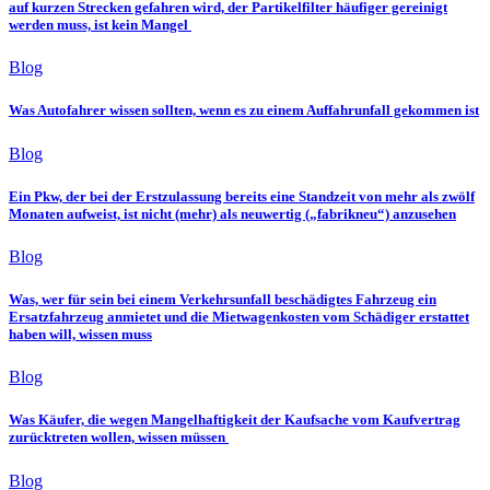
auf kurzen Strecken gefahren wird, der Partikelfilter häufiger gereinigt
werden muss, ist kein Mangel
Blog
Was Autofahrer wissen sollten, wenn es zu einem Auffahrunfall gekommen ist
Blog
Ein Pkw, der bei der Erstzulassung bereits eine Standzeit von mehr als zwölf
Monaten aufweist, ist nicht (mehr) als neuwertig („fabrikneu“) anzusehen
Blog
Was, wer für sein bei einem Verkehrsunfall beschädigtes Fahrzeug ein
Ersatzfahrzeug anmietet und die Mietwagenkosten vom Schädiger erstattet
haben will, wissen muss
Blog
Was Käufer, die wegen Mangelhaftigkeit der Kaufsache vom Kaufvertrag
zurücktreten wollen, wissen müssen
Blog