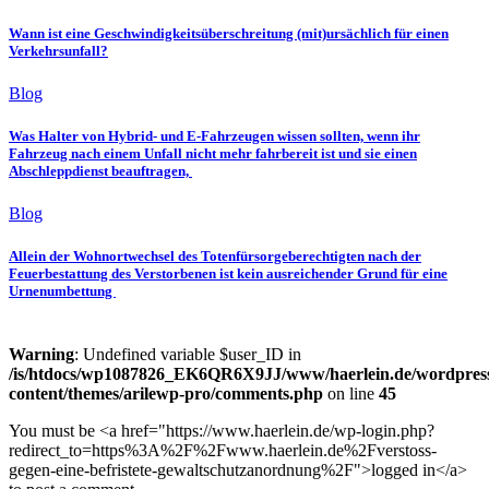
Wann ist eine Geschwindigkeitsüberschreitung (mit)ursächlich für einen
Verkehrsunfall?
Blog
Was Halter von Hybrid- und E-Fahrzeugen wissen sollten, wenn ihr
Fahrzeug nach einem Unfall nicht mehr fahrbereit ist und sie einen
Abschleppdienst beauftragen,
Blog
Allein der Wohnortwechsel des Totenfürsorgeberechtigten nach der
Feuerbestattung des Verstorbenen ist kein ausreichender Grund für eine
Urnenumbettung
Warning
: Undefined variable $user_ID in
/is/htdocs/wp1087826_EK6QR6X9JJ/www/haerlein.de/wordpres
content/themes/arilewp-pro/comments.php
on line
45
You must be <a href="https://www.haerlein.de/wp-login.php?
redirect_to=https%3A%2F%2Fwww.haerlein.de%2Fverstoss-
gegen-eine-befristete-gewaltschutzanordnung%2F">logged in</a>