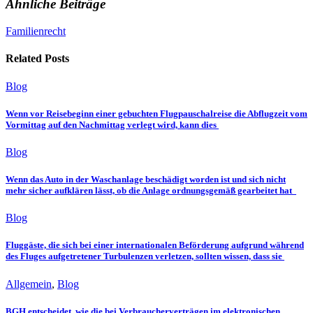
Ähnliche Beiträge
Familienrecht
Related Posts
Blog
Wenn vor Reisebeginn einer gebuchten Flugpauschalreise die Abflugzeit vom
Vormittag auf den Nachmittag verlegt wird, kann dies
Blog
Wenn das Auto in der Waschanlage beschädigt worden ist und sich nicht
mehr sicher aufklären lässt, ob die Anlage ordnungsgemäß gearbeitet hat
Blog
Fluggäste, die sich bei einer internationalen Beförderung aufgrund während
des Fluges aufgetretener Turbulenzen verletzen, sollten wissen, dass sie
Allgemein
,
Blog
BGH entscheidet, wie die bei Verbraucherverträgen im elektronischen