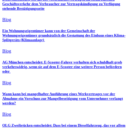
Geschäftsverkehr dem Verbraucher zur Vertragskündigung zu Verfügung
stehende Bestätigungsseite
Blog
Ein Wohnungseigentümer kann von der Gemeinschaft der
Wohnungseigentümer grundsätzlich die Gestattung des Einbaus eines Klima-
Splitgeräts (Klimaanlage)
Blog
AG München entscheidet: E-Scooter-Fahrer verhalten sich schuldhaft grob
verkehrswidrig, wenn sie auf dem E-Scooter eine weitere Person befördern
oder
Blog
Wann kann bei mangelhafter Ausführung eines Werkvertrages vor der
Abnahme ein Vorschuss zur Mangelbeseitigung vom Unternehmer verlangt
werden?
Blog
OLG Zweibrücken entscheidet: Dass bei einem Dieselfahrzeug, das vor allem