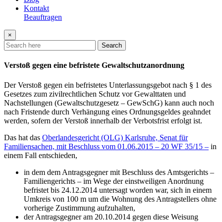
Kontakt
Beauftragen
×
Search
Verstoß gegen eine befristete Gewaltschutzanordnung
Der Verstoß gegen ein befristetes Unterlassungsgebot nach § 1 des
Gesetzes zum zivilrechtlichen Schutz vor Gewalttaten und
Nachstellungen (Gewaltschutzgesetz – GewSchG) kann auch noch
nach Fristende durch Verhängung eines Ordnungsgeldes geahndet
werden, sofern der Verstoß innerhalb der Verbotsfrist erfolgt ist.
Das hat das
Oberlandesgericht (OLG) Karlsruhe, Senat für
Familiensachen, mit Beschluss vom 01.06.2015 – 20 WF 35/15 –
in
einem Fall entschieden,
in dem dem Antragsgegner mit Beschluss des Amtsgerichts –
Familiengerichts – im Wege der einstweiligen Anordnung
befristet bis 24.12.2014 untersagt worden war, sich in einem
Umkreis von 100 m um die Wohnung des Antragstellers ohne
vorherige Zustimmung aufzuhalten,
der Antragsgegner am 20.10.2014 gegen diese Weisung