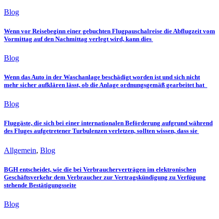
Blog
Wenn vor Reisebeginn einer gebuchten Flugpauschalreise die Abflugzeit vom
Vormittag auf den Nachmittag verlegt wird, kann dies
Blog
Wenn das Auto in der Waschanlage beschädigt worden ist und sich nicht
mehr sicher aufklären lässt, ob die Anlage ordnungsgemäß gearbeitet hat
Blog
Fluggäste, die sich bei einer internationalen Beförderung aufgrund während
des Fluges aufgetretener Turbulenzen verletzen, sollten wissen, dass sie
Allgemein
,
Blog
BGH entscheidet, wie die bei Verbraucherverträgen im elektronischen
Geschäftsverkehr dem Verbraucher zur Vertragskündigung zu Verfügung
stehende Bestätigungsseite
Blog