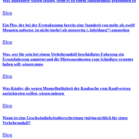
Was Autofahrer wissen sollten, wenn es zu einem Auffahrunfall gekommen ist
Blog
Ein Pkw, der bei der Erstzulassung bereits eine Standzeit von mehr als zwölf
Monaten aufweist, ist nicht (mehr) als neuwertig („fabrikneu“) anzusehen
Blog
Was, wer für sein bei einem Verkehrsunfall beschädigtes Fahrzeug ein
Ersatzfahrzeug anmietet und die Mietwagenkosten vom Schädiger erstattet
haben will, wissen muss
Blog
Was Käufer, die wegen Mangelhaftigkeit der Kaufsache vom Kaufvertrag
zurücktreten wollen, wissen müssen
Blog
Wann ist eine Geschwindigkeitsüberschreitung (mit)ursächlich für einen
Verkehrsunfall?
Blog