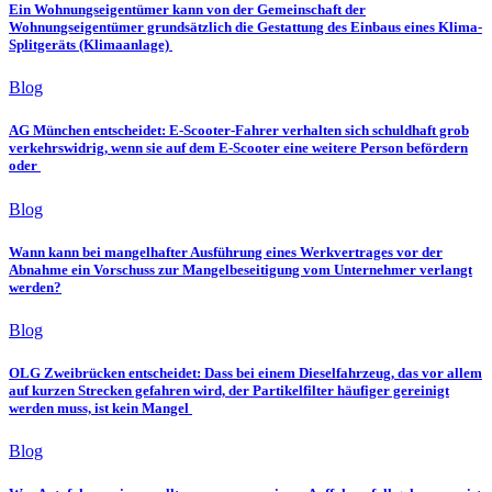
Ein Wohnungseigentümer kann von der Gemeinschaft der
Wohnungseigentümer grundsätzlich die Gestattung des Einbaus eines Klima-
Splitgeräts (Klimaanlage)
Blog
AG München entscheidet: E-Scooter-Fahrer verhalten sich schuldhaft grob
verkehrswidrig, wenn sie auf dem E-Scooter eine weitere Person befördern
oder
Blog
Wann kann bei mangelhafter Ausführung eines Werkvertrages vor der
Abnahme ein Vorschuss zur Mangelbeseitigung vom Unternehmer verlangt
werden?
Blog
OLG Zweibrücken entscheidet: Dass bei einem Dieselfahrzeug, das vor allem
auf kurzen Strecken gefahren wird, der Partikelfilter häufiger gereinigt
werden muss, ist kein Mangel
Blog