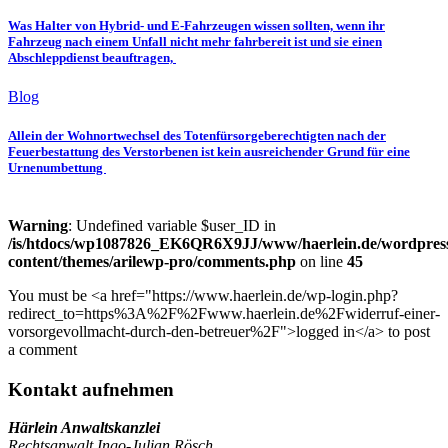
Was Halter von Hybrid- und E-Fahrzeugen wissen sollten, wenn ihr
Fahrzeug nach einem Unfall nicht mehr fahrbereit ist und sie einen
Abschleppdienst beauftragen,
Blog
Allein der Wohnortwechsel des Totenfürsorgeberechtigten nach der
Feuerbestattung des Verstorbenen ist kein ausreichender Grund für eine
Urnenumbettung
Warning
: Undefined variable $user_ID in
/is/htdocs/wp1087826_EK6QR6X9JJ/www/haerlein.de/wordpres
content/themes/arilewp-pro/comments.php
on line
45
You must be <a href="https://www.haerlein.de/wp-login.php?
redirect_to=https%3A%2F%2Fwww.haerlein.de%2Fwiderruf-einer-
vorsorgevollmacht-durch-den-betreuer%2F">logged in</a> to post
a comment
Kontakt aufnehmen
Härlein Anwaltskanzlei
Rechtsanwalt Ingo-Julian Rösch