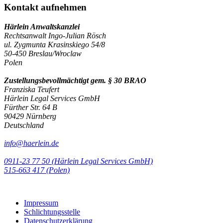
Kontakt aufnehmen
Härlein Anwaltskanzlei
Rechtsanwalt Ingo-Julian Rösch
ul. Zygmunta Krasinskiego 54/8
50-450 Breslau/Wroclaw
Polen
Zustellungsbevollmächtigt gem. § 30 BRAO
Franziska Teufert
Härlein Legal Services GmbH
Fürther Str. 64 B
90429 Nürnberg
Deutschland
info@haerlein.de
0911-23 77 50 (Härlein Legal Services GmbH)
‭515-663 417 (Polen)‬‬‬
Impressum
Schlichtungsstelle
Datenschutzerklärung