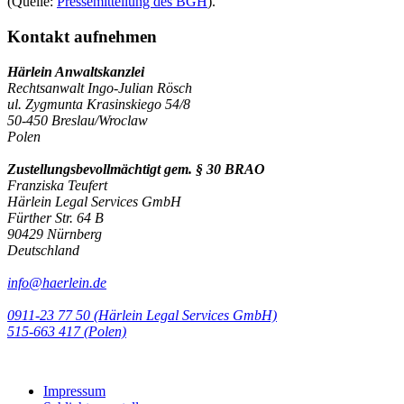
(Quelle:
Pressemitteilung des BGH
).
Kontakt aufnehmen
Härlein Anwaltskanzlei
Rechtsanwalt Ingo-Julian Rösch
ul. Zygmunta Krasinskiego 54/8
50-450 Breslau/Wroclaw
Polen
Zustellungsbevollmächtigt gem. § 30 BRAO
Franziska Teufert
Härlein Legal Services GmbH
Fürther Str. 64 B
90429 Nürnberg
Deutschland
info@haerlein.de
0911-23 77 50 (Härlein Legal Services GmbH)
‭515-663 417 (Polen)‬‬‬
Impressum