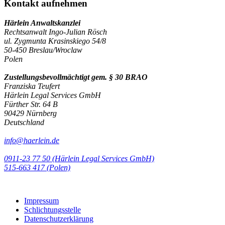
Kontakt aufnehmen
Härlein Anwaltskanzlei
Rechtsanwalt Ingo-Julian Rösch
ul. Zygmunta Krasinskiego 54/8
50-450 Breslau/Wroclaw
Polen
Zustellungsbevollmächtigt gem. § 30 BRAO
Franziska Teufert
Härlein Legal Services GmbH
Fürther Str. 64 B
90429 Nürnberg
Deutschland
info@haerlein.de
0911-23 77 50 (Härlein Legal Services GmbH)
‭515-663 417 (Polen)‬‬‬
Impressum
Schlichtungsstelle
Datenschutzerklärung