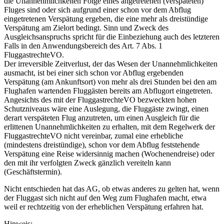
die Unannehmlichkeiten Folge eines angetretenen (verspäteten)
Fluges sind oder sich aufgrund einer schon vor dem Abflug
eingetretenen Verspätung ergeben, die eine mehr als dreistündige
Verspätung am Zielort bedingt. Sinn und Zweck des
Ausgleichsanspruchs spricht für die Einbeziehung auch des letzteren
Falls in den Anwendungsbereich des Art. 7 Abs. 1
FluggastrechteVO.
Der irreversible Zeitverlust, der das Wesen der Unannehmlichkeiten
ausmacht, ist bei einer sich schon vor Abflug ergebenden
Verspätung (am Ankunftsort) von mehr als drei Stunden bei den am
Flughafen wartenden Fluggästen bereits am Abflugort eingetreten.
Angesichts des mit der FluggastrechteVO bezweckten hohen
Schutzniveaus wäre eine Auslegung, die Fluggäste zwingt, einen
derart verspäteten Flug anzutreten, um einen Ausgleich für die
erlittenen Unannehmlichkeiten zu erhalten, mit dem Regelwerk der
FluggastrechteVO nicht vereinbar, zumal eine erhebliche
(mindestens dreistündige), schon vor dem Abflug feststehende
Verspätung eine Reise widersinnig machen (Wochenendreise) oder
den mit ihr verfolgten Zweck gänzlich vereiteln kann
(Geschäftstermin).
Nicht entschieden hat das AG, ob etwas anderes zu gelten hat, wenn
der Fluggast sich nicht auf den Weg zum Flughafen macht, etwa
weil er rechtzeitig von der erheblichen Verspätung erfahren hat.
Hinweis: