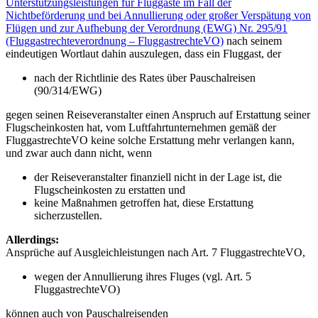
Unterstützungsleistungen für Fluggäste im Fall der
Nichtbeförderung und bei Annullierung oder großer Verspätung von
Flügen und zur Aufhebung der Verordnung (EWG) Nr. 295/91
(Fluggastrechteverordnung – FluggastrechteVO)
nach seinem
eindeutigen Wortlaut dahin auszulegen, dass ein Fluggast, der
nach der Richtlinie des Rates über Pauschalreisen
(90/314/EWG)
gegen seinen Reiseveranstalter einen Anspruch auf Erstattung seiner
Flugscheinkosten hat, vom Luftfahrtunternehmen gemäß der
FluggastrechteVO keine solche Erstattung mehr verlangen kann,
und zwar auch dann nicht, wenn
der Reiseveranstalter finanziell nicht in der Lage ist, die
Flugscheinkosten zu erstatten und
keine Maßnahmen getroffen hat, diese Erstattung
sicherzustellen.
Allerdings:
Ansprüche auf Ausgleichleistungen nach Art. 7 FluggastrechteVO,
wegen der Annullierung ihres Fluges (vgl. Art. 5
FluggastrechteVO)
können auch von Pauschalreisenden