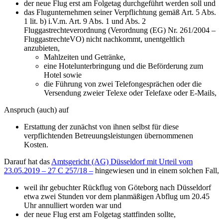
der neue Flug erst am Folgetag durchgeführt werden soll und
das Flugunternehmen seiner Verpflichtung gemäß Art. 5 Abs.
1 lit. b) i.V.m. Art. 9 Abs. 1 und Abs. 2
Fluggastrechteverordnung (Verordnung (EG) Nr. 261/2004 –
FluggastrechteVO) nicht nachkommt, unentgeltlich
anzubieten,
Mahlzeiten und Getränke,
eine Hotelunterbringung und die Beförderung zum
Hotel sowie
die Führung von zwei Telefongesprächen oder die
Versendung zweier Telexe oder Telefaxe oder E-Mails,
Anspruch (auch) auf
Erstattung der zunächst von ihnen selbst für diese
verpflichtenden Betreuungsleistungen übernommenen
Kosten.
Darauf hat das
Amtsgericht (AG) Düsseldorf mit Urteil vom
23.05.2019 – 27 C 257/18 –
hingewiesen und in einem solchen Fall,
weil ihr gebuchter Rückflug von Göteborg nach Düsseldorf
etwa zwei Stunden vor dem planmäßigen Abflug um 20.45
Uhr annulliert worden war und
der neue Flug erst am Folgetag stattfinden sollte,