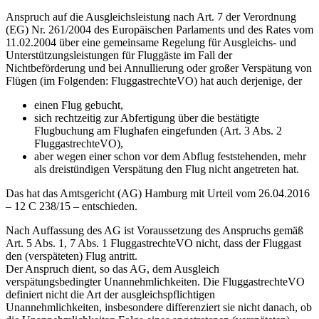
Anspruch auf die Ausgleichsleistung nach Art. 7 der Verordnung
(EG) Nr. 261/2004 des Europäischen Parlaments und des Rates vom
11.02.2004 über eine gemeinsame Regelung für Ausgleichs- und
Unterstützungsleistungen für Fluggäste im Fall der
Nichtbeförderung und bei Annullierung oder großer Verspätung von
Flügen (im Folgenden: FluggastrechteVO) hat auch derjenige, der
einen Flug gebucht,
sich rechtzeitig zur Abfertigung über die bestätigte
Flugbuchung am Flughafen eingefunden (Art. 3 Abs. 2
FluggastrechteVO),
aber wegen einer schon vor dem Abflug feststehenden, mehr
als dreistündigen Verspätung den Flug nicht angetreten hat.
Das hat das Amtsgericht (AG) Hamburg mit Urteil vom 26.04.2016
– 12 C 238/15 – entschieden.
Nach Auffassung des AG ist Voraussetzung des Anspruchs gemäß
Art. 5 Abs. 1, 7 Abs. 1 FluggastrechteVO nicht, dass der Fluggast
den (verspäteten) Flug antritt.
Der Anspruch dient, so das AG, dem Ausgleich
verspätungsbedingter Unannehmlichkeiten. Die FluggastrechteVO
definiert nicht die Art der ausgleichspflichtigen
Unannehmlichkeiten, insbesondere differenziert sie nicht danach, ob