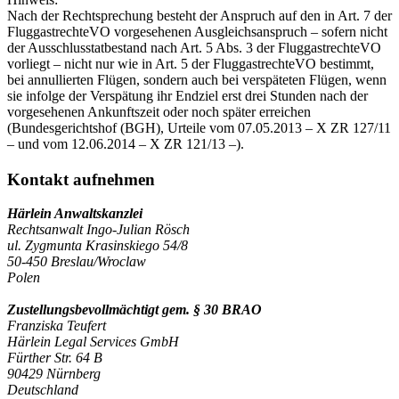
Nach der Rechtsprechung besteht der Anspruch auf den in Art. 7 der
FluggastrechteVO vorgesehenen Ausgleichsanspruch – sofern nicht
der Ausschlusstatbestand nach Art. 5 Abs. 3 der FluggastrechteVO
vorliegt – nicht nur wie in Art. 5 der FluggastrechteVO bestimmt,
bei annullierten Flügen, sondern auch bei verspäteten Flügen, wenn
sie infolge der Verspätung ihr Endziel erst drei Stunden nach der
vorgesehenen Ankunftszeit oder noch später erreichen
(Bundesgerichtshof (BGH), Urteile vom 07.05.2013 – X ZR 127/11
– und vom 12.06.2014 – X ZR 121/13 –).
Kontakt aufnehmen
Härlein Anwaltskanzlei
Rechtsanwalt Ingo-Julian Rösch
ul. Zygmunta Krasinskiego 54/8
50-450 Breslau/Wroclaw
Polen
Zustellungsbevollmächtigt gem. § 30 BRAO
Franziska Teufert
Härlein Legal Services GmbH
Fürther Str. 64 B
90429 Nürnberg
Deutschland