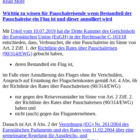
Read More
Wichtig zu wissen für Pauschalreisende wenn Bestandteil der
Pauschalreise ein Flug ist und dieser annulliert wird
Mit
Urteil vom 10.07.2019 hat die Dritte Kammer des Gerichtshofs
der Europäischen Union (EuGH) in der Rechtssache C-163/18
entschieden, dass, Verbraucher, die eine Pauschalreise im Sinne von
Art. 2 Ziff. 1. der
Richtlinie des Rates über Pauschalreisen
(90/314/EWG)
gebucht haben,
deren Bestandteil ein Flug ist,
im Falle einer Annullierung des Fluges ohne ihr Verschulden,
Anspruch auf Erstattung der Flugscheinkosten gemäß Art. 4 Abs. 6b
der Richtlinie des Rates über Pauschalreisen (90/314/EWG)
nur gegen den Reiseveranstalter im Sinne von Art. 2 Ziff. 2.
der Richtlinie des Rates über Pauschalreisen (90/314/EWG)
haben und
nicht (auch) gegen das Flugunternehmen.
Danach ist Art. 8 Abs. 2 der
Verordnung (EG) Nr. 261/2004 des
Europäischen Parlaments und des Rates vom 11.02.2004 über eine
gemeinsame Regelung für Ausgleichs- und