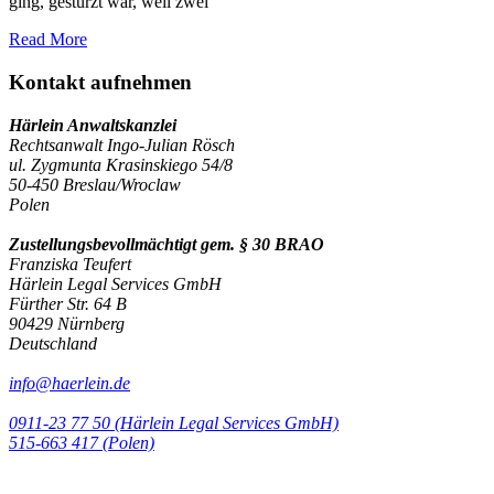
ging, gestürzt war, weil zwei
Read More
Kontakt aufnehmen
Härlein Anwaltskanzlei
Rechtsanwalt Ingo-Julian Rösch
ul. Zygmunta Krasinskiego 54/8
50-450 Breslau/Wroclaw
Polen
Zustellungsbevollmächtigt gem. § 30 BRAO
Franziska Teufert
Härlein Legal Services GmbH
Fürther Str. 64 B
90429 Nürnberg
Deutschland
info@haerlein.de
0911-23 77 50 (Härlein Legal Services GmbH)
‭515-663 417 (Polen)‬‬‬