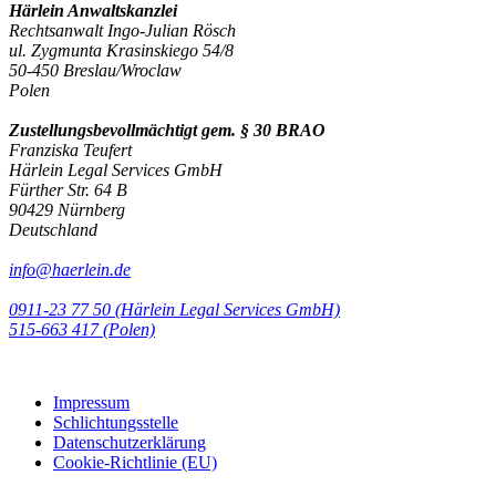
Härlein Anwaltskanzlei
Rechtsanwalt Ingo-Julian Rösch
ul. Zygmunta Krasinskiego 54/8
50-450 Breslau/Wroclaw
Polen
Zustellungsbevollmächtigt gem. § 30 BRAO
Franziska Teufert
Härlein Legal Services GmbH
Fürther Str. 64 B
90429 Nürnberg
Deutschland
info@haerlein.de
0911-23 77 50 (Härlein Legal Services GmbH)
‭515-663 417 (Polen)‬‬‬
Impressum
Schlichtungsstelle
Datenschutzerklärung
Cookie-Richtlinie (EU)