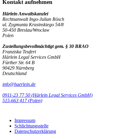
Kontakt aufnehmen
Härlein Anwaltskanzlei
Rechtsanwalt Ingo-Julian Rösch
ul. Zygmunta Krasinskiego 54/8
50-450 Breslau/Wroclaw
Polen
Zustellungsbevollmächtigt gem. § 30 BRAO
Franziska Teufert
Härlein Legal Services GmbH
Fürther Str. 64 B
90429 Nürnberg
Deutschland
info@haerlein.de
0911-23 77 50 (Härlein Legal Services GmbH)
‭515-663 417 (Polen)‬‬‬
Impressum
Schlichtungsstelle
Datenschutzerklärung