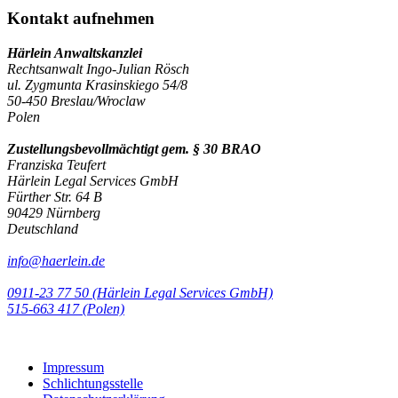
Kontakt aufnehmen
Härlein Anwaltskanzlei
Rechtsanwalt Ingo-Julian Rösch
ul. Zygmunta Krasinskiego 54/8
50-450 Breslau/Wroclaw
Polen
Zustellungsbevollmächtigt gem. § 30 BRAO
Franziska Teufert
Härlein Legal Services GmbH
Fürther Str. 64 B
90429 Nürnberg
Deutschland
info@haerlein.de
0911-23 77 50 (Härlein Legal Services GmbH)
‭515-663 417 (Polen)‬‬‬
Impressum
Schlichtungsstelle