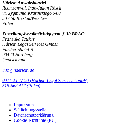
Härlein Anwaltskanzlei
Rechtsanwalt Ingo-Julian Rösch
ul. Zygmunta Krasinskiego 54/8
50-450 Breslau/Wroclaw
Polen
Zustellungsbevollmächtigt gem. § 30 BRAO
Franziska Teufert
Härlein Legal Services GmbH
Fürther Str. 64 B
90429 Nürnberg
Deutschland
info@haerlein.de
0911-23 77 50 (Härlein Legal Services GmbH)
‭515-663 417 (Polen)‬‬‬
Impressum
Schlichtungsstelle
Datenschutzerklärung
Cookie-Richtlinie (EU)