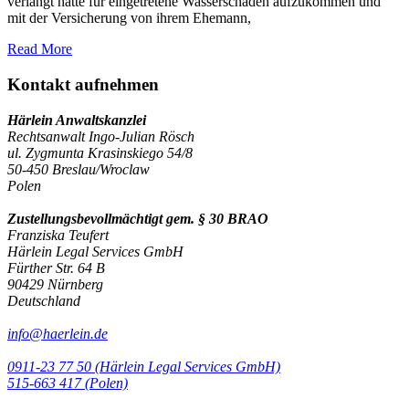
verlangt hatte für eingetretene Wasserschäden aufzukommen und
mit der Versicherung von ihrem Ehemann,
Read More
Kontakt aufnehmen
Härlein Anwaltskanzlei
Rechtsanwalt Ingo-Julian Rösch
ul. Zygmunta Krasinskiego 54/8
50-450 Breslau/Wroclaw
Polen
Zustellungsbevollmächtigt gem. § 30 BRAO
Franziska Teufert
Härlein Legal Services GmbH
Fürther Str. 64 B
90429 Nürnberg
Deutschland
info@haerlein.de
0911-23 77 50 (Härlein Legal Services GmbH)
‭515-663 417 (Polen)‬‬‬