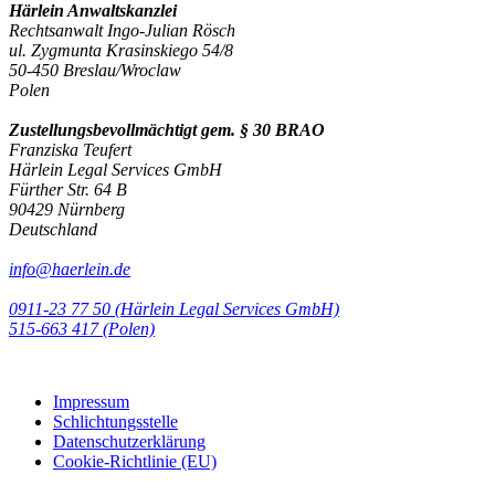
Härlein Anwaltskanzlei
Rechtsanwalt Ingo-Julian Rösch
ul. Zygmunta Krasinskiego 54/8
50-450 Breslau/Wroclaw
Polen
Zustellungsbevollmächtigt gem. § 30 BRAO
Franziska Teufert
Härlein Legal Services GmbH
Fürther Str. 64 B
90429 Nürnberg
Deutschland
info@haerlein.de
0911-23 77 50 (Härlein Legal Services GmbH)
‭515-663 417 (Polen)‬‬‬
Impressum
Schlichtungsstelle
Datenschutzerklärung
Cookie-Richtlinie (EU)