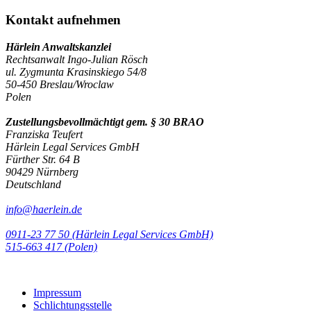
Kontakt aufnehmen
Härlein Anwaltskanzlei
Rechtsanwalt Ingo-Julian Rösch
ul. Zygmunta Krasinskiego 54/8
50-450 Breslau/Wroclaw
Polen
Zustellungsbevollmächtigt gem. § 30 BRAO
Franziska Teufert
Härlein Legal Services GmbH
Fürther Str. 64 B
90429 Nürnberg
Deutschland
info@haerlein.de
0911-23 77 50 (Härlein Legal Services GmbH)
‭515-663 417 (Polen)‬‬‬
Impressum
Schlichtungsstelle