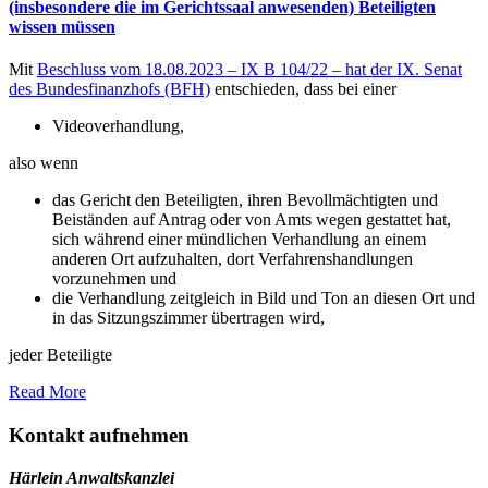
(insbesondere die im Gerichtssaal anwesenden) Beteiligten
wissen müssen
Mit
Beschluss vom 18.08.2023 – IX B 104/22 – hat der IX. Senat
des Bundesfinanzhofs (BFH)
entschieden, dass bei einer
Videoverhandlung,
also wenn
das Gericht den Beteiligten, ihren Bevollmächtigten und
Beiständen auf Antrag oder von Amts wegen gestattet hat,
sich während einer mündlichen Verhandlung an einem
anderen Ort aufzuhalten, dort Verfahrenshandlungen
vorzunehmen und
die Verhandlung zeitgleich in Bild und Ton an diesen Ort und
in das Sitzungszimmer übertragen wird,
jeder Beteiligte
Read More
Kontakt aufnehmen
Härlein Anwaltskanzlei