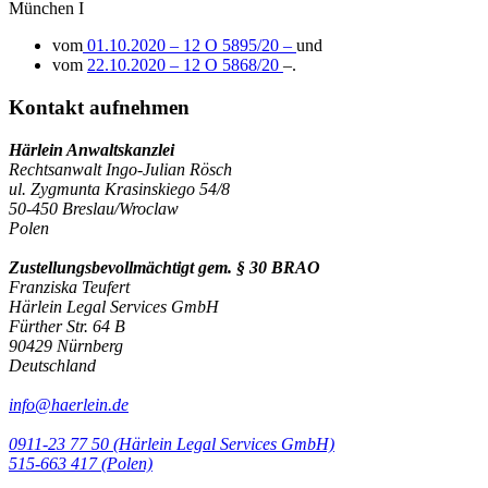
München I
vom
01.10.2020 – 12 O 5895/20 –
und
vom
22.10.2020 – 12 O 5868/20
–.
Kontakt aufnehmen
Härlein Anwaltskanzlei
Rechtsanwalt Ingo-Julian Rösch
ul. Zygmunta Krasinskiego 54/8
50-450 Breslau/Wroclaw
Polen
Zustellungsbevollmächtigt gem. § 30 BRAO
Franziska Teufert
Härlein Legal Services GmbH
Fürther Str. 64 B
90429 Nürnberg
Deutschland
info@haerlein.de
0911-23 77 50 (Härlein Legal Services GmbH)
‭515-663 417 (Polen)‬‬‬