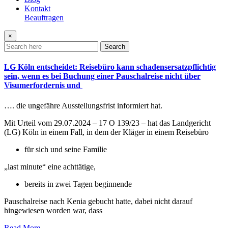
Kontakt
Beauftragen
×
Search
LG Köln entscheidet: Reisebüro kann schadensersatzpflichtig
sein, wenn es bei Buchung einer Pauschalreise nicht über
Visumerfordernis und
…. die ungefähre Ausstellungsfrist informiert hat.
Mit Urteil vom 29.07.2024 – 17 O 139/23 – hat das Landgericht
(LG) Köln in einem Fall, in dem der Kläger in einem Reisebüro
für sich und seine Familie
„last minute“ eine achttätige,
bereits in zwei Tagen beginnende
Pauschalreise nach Kenia gebucht hatte, dabei nicht darauf
hingewiesen worden war, dass
Read More