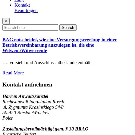
Kontakt
Beauftragen
×
Search
BAG entscheidet, wie eine Versorgungsregelung in einer
Betriebsvereinbarung auszulegen ist, die eine
Witwen-/Witwerrente
…. vorsieht und Ausschlusstatbestände enthält.
Read More
Kontakt aufnehmen
Härlein Anwaltskanzlei
Rechtsanwalt Ingo-Julian Rösch
ul. Zygmunta Krasinskiego 54/8
50-450 Breslau/Wroclaw
Polen
Zustellungsbevollmächtigt gem. § 30 BRAO
Franziska Teufert