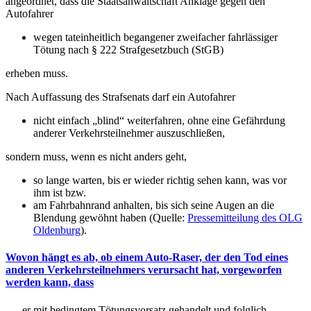
angeordnet, dass die Staatsanwaltschaft Anklage gegen den
Autofahrer
wegen tateinheitlich begangener zweifacher fahrlässiger
Tötung nach § 222 Strafgesetzbuch (StGB)
erheben muss.
Nach Auffassung des Strafsenats darf ein Autofahrer
nicht einfach „blind“ weiterfahren, ohne eine Gefährdung
anderer Verkehrsteilnehmer auszuschließen,
sondern muss, wenn es nicht anders geht,
so lange warten, bis er wieder richtig sehen kann, was vor
ihm ist bzw.
am Fahrbahnrand anhalten, bis sich seine Augen an die
Blendung gewöhnt haben (Quelle:
Pressemitteilung des OLG
Oldenburg
).
Wovon hängt es ab, ob einem Auto-Raser, der den Tod eines
anderen Verkehrsteilnehmers verursacht hat, vorgeworfen
werden kann, dass
…. er mit bedingtem Tötungsvorsatz gehandelt und folglich