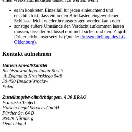
einen Werkstattbriefkasten danach zu werten, wenn
es im konkreten Einzelfall für jeden einleuchtend und
ersichtlich ist, dass ein in den Briefkasten eingeworfener
Schlüssel leicht wieder herausgezogen werden kann oder
sonstige äußere Umstände den Verdacht aufkommen lassen
müssen, dass der Schlüssel dort nicht sicher und dem Zugriff
Dritter leicht ausgesetzt ist (Quelle:
Pressemitteilung des LG
Oldenburg
).
Kontakt aufnehmen
Härlein Anwaltskanzlei
Rechtsanwalt Ingo-Julian Rösch
ul. Zygmunta Krasinskiego 54/8
50-450 Breslau/Wroclaw
Polen
Zustellungsbevollmächtigt gem. § 30 BRAO
Franziska Teufert
Härlein Legal Services GmbH
Fürther Str. 64 B
90429 Nürnberg
Deutschland