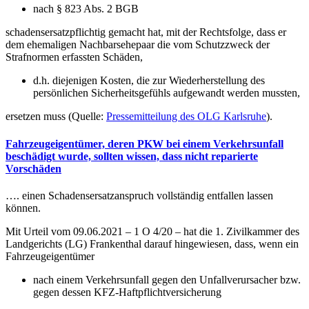
nach § 823 Abs. 2 BGB
schadensersatzpflichtig gemacht hat, mit der Rechtsfolge, dass er
dem ehemaligen Nachbarsehepaar die vom Schutzzweck der
Strafnormen erfassten Schäden,
d.h. diejenigen Kosten, die zur Wiederherstellung des
persönlichen Sicherheitsgefühls aufgewandt werden mussten,
ersetzen muss (Quelle:
Pressemitteilung des OLG Karlsruhe
).
Fahrzeugeigentümer, deren PKW bei einem Verkehrsunfall
beschädigt wurde, sollten wissen, dass nicht reparierte
Vorschäden
…. einen Schadensersatzanspruch vollständig entfallen lassen
können.
Mit Urteil vom 09.06.2021 – 1 O 4/20 – hat die 1. Zivilkammer des
Landgerichts (LG) Frankenthal darauf hingewiesen, dass, wenn ein
Fahrzeugeigentümer
nach einem Verkehrsunfall gegen den Unfallverursacher bzw.
gegen dessen KFZ-Haftpflichtversicherung