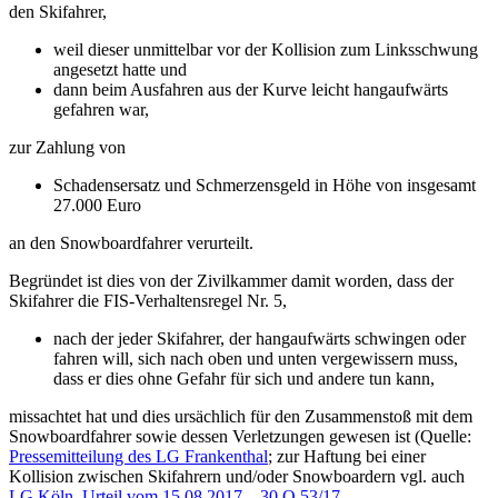
den Skifahrer,
weil dieser unmittelbar vor der Kollision zum Linksschwung
angesetzt hatte und
dann beim Ausfahren aus der Kurve leicht hangaufwärts
gefahren war,
zur Zahlung von
Schadensersatz und Schmerzensgeld in Höhe von insgesamt
27.000 Euro
an den Snowboardfahrer verurteilt.
Begründet ist dies von der Zivilkammer damit worden, dass der
Skifahrer die FIS-Verhaltensregel Nr. 5,
nach der jeder Skifahrer, der hangaufwärts schwingen oder
fahren will, sich nach oben und unten vergewissern muss,
dass er dies ohne Gefahr für sich und andere tun kann,
missachtet hat und dies ursächlich für den Zusammenstoß mit dem
Snowboardfahrer sowie dessen Verletzungen gewesen ist (Quelle:
Pressemitteilung des LG Frankenthal
; zur Haftung bei einer
Kollision zwischen Skifahrern und/oder Snowboardern vgl. auch
LG Köln, Urteil vom 15.08.2017 – 30 O 53/17 –