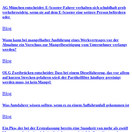
AG München entscheidet: E-Scooter-Fahrer verhalten sich schuldhaft grob
verkehrswidrig, wenn sie auf dem E-Scooter eine weitere Person befördern
oder
Blog
Wann kann bei mangelhafter Ausführung eines Werkvertrages vor der
Abnahme ein Vorschuss zur Mangelbeseitigung vom Unternehmer verlangt
werden?
Blog
OLG Zweibrücken entscheidet: Dass bei einem Dieselfahrzeug, das vor allem
auf kurzen Strecken gefahren wird, der Partikelfilter häufiger gereinigt
werden muss, ist kein Mangel
Blog
Was Autofahrer wissen sollten, wenn es zu einem Auffahrunfall gekommen ist
Blog
Ein Pkw, der bei der Erstzulassung bereits eine Standzeit von mehr als zwölf