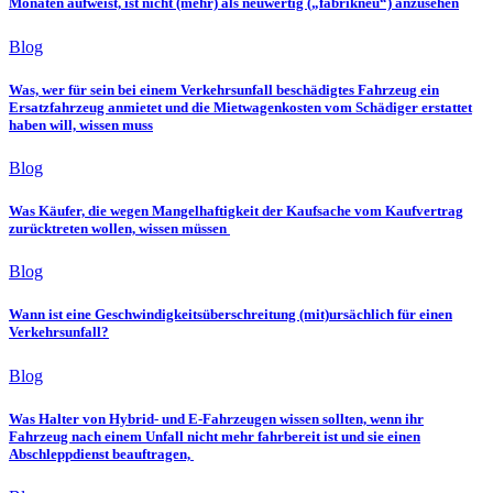
Monaten aufweist, ist nicht (mehr) als neuwertig („fabrikneu“) anzusehen
Blog
Was, wer für sein bei einem Verkehrsunfall beschädigtes Fahrzeug ein
Ersatzfahrzeug anmietet und die Mietwagenkosten vom Schädiger erstattet
haben will, wissen muss
Blog
Was Käufer, die wegen Mangelhaftigkeit der Kaufsache vom Kaufvertrag
zurücktreten wollen, wissen müssen
Blog
Wann ist eine Geschwindigkeitsüberschreitung (mit)ursächlich für einen
Verkehrsunfall?
Blog
Was Halter von Hybrid- und E-Fahrzeugen wissen sollten, wenn ihr
Fahrzeug nach einem Unfall nicht mehr fahrbereit ist und sie einen
Abschleppdienst beauftragen,