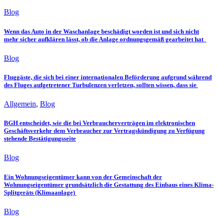
Blog
Wenn das Auto in der Waschanlage beschädigt worden ist und sich nicht
mehr sicher aufklären lässt, ob die Anlage ordnungsgemäß gearbeitet hat
Blog
Fluggäste, die sich bei einer internationalen Beförderung aufgrund während
des Fluges aufgetretener Turbulenzen verletzen, sollten wissen, dass sie
Allgemein
,
Blog
BGH entscheidet, wie die bei Verbraucherverträgen im elektronischen
Geschäftsverkehr dem Verbraucher zur Vertragskündigung zu Verfügung
stehende Bestätigungsseite
Blog
Ein Wohnungseigentümer kann von der Gemeinschaft der
Wohnungseigentümer grundsätzlich die Gestattung des Einbaus eines Klima-
Splitgeräts (Klimaanlage)
Blog