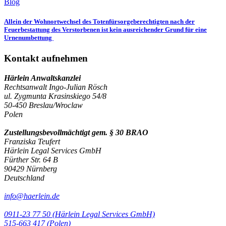
Blog
Allein der Wohnortwechsel des Totenfürsorgeberechtigten nach der
Feuerbestattung des Verstorbenen ist kein ausreichender Grund für eine
Urnenumbettung
Kontakt aufnehmen
Härlein Anwaltskanzlei
Rechtsanwalt Ingo-Julian Rösch
ul. Zygmunta Krasinskiego 54/8
50-450 Breslau/Wroclaw
Polen
Zustellungsbevollmächtigt gem. § 30 BRAO
Franziska Teufert
Härlein Legal Services GmbH
Fürther Str. 64 B
90429 Nürnberg
Deutschland
info@haerlein.de
0911-23 77 50 (Härlein Legal Services GmbH)
‭515-663 417 (Polen)‬‬‬