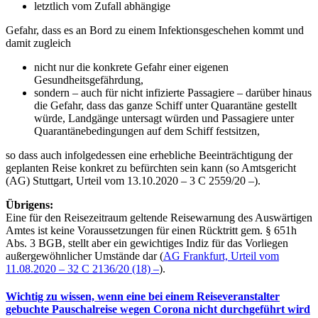
letztlich vom Zufall abhängige
Gefahr, dass es an Bord zu einem Infektionsgeschehen kommt und
damit zugleich
nicht nur die konkrete Gefahr einer eigenen
Gesundheitsgefährdung,
sondern – auch für nicht infizierte Passagiere – darüber hinaus
die Gefahr, dass das ganze Schiff unter Quarantäne gestellt
würde, Landgänge untersagt würden und Passagiere unter
Quarantänebedingungen auf dem Schiff festsitzen,
so dass auch infolgedessen eine erhebliche Beeinträchtigung der
geplanten Reise konkret zu befürchten sein kann (so Amtsgericht
(AG) Stuttgart, Urteil vom 13.10.2020 – 3 C 2559/20 –).
Übrigens:
Eine für den Reisezeitraum geltende Reisewarnung des Auswärtigen
Amtes ist keine Voraussetzungen für einen Rücktritt gem. § 651h
Abs. 3 BGB, stellt aber ein gewichtiges Indiz für das Vorliegen
außergewöhnlicher Umstände dar (
AG Frankfurt, Urteil vom
11.08.2020 – 32 C 2136/20 (18) –
).
Wichtig zu wissen, wenn eine bei einem Reiseveranstalter
gebuchte Pauschalreise wegen Corona nicht durchgeführt wird