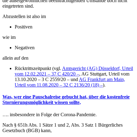
die außergewöhnlichen beeinträchtigenden Umstände doch nicht
eingetreten sind.
Abzustellen ist also im
Positiven
wie im
Negativen
allein auf den
Rücktrittszeitpunkt (vgl.
Amtsgericht (AG) Düsseldorf, Urteil
vom 12.02.2021 – 37 C 420/20 –
, AG Stuttgart, Urteil vom
13.10.2020 – 3 C 2559/20 – und
AG Frankfurt am Main,
Urteil vom 11.08.2020 – 32 C 2136/20 (18) –
).
Was, wer eine Pauschalreise gebucht hat, über die kostenfreie
Stornierungsmöglichkeit wissen sollte,
…. insbesondere in Folge der Corona-Pandemie.
Nach § 651h Abs. 1 Sätze 1 und 2, Abs. 3 Satz 1 Bürgerliches
Gesetzbuch (BGB) kann,