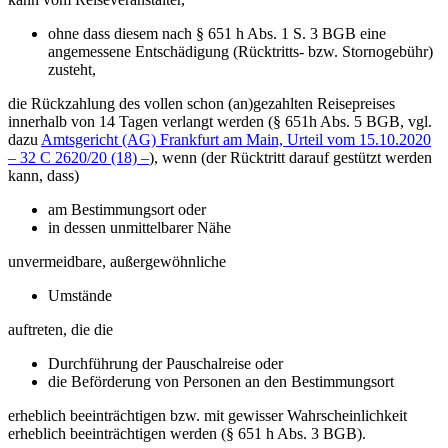
ohne dass diesem nach § 651 h Abs. 1 S. 3 BGB eine
angemessene Entschädigung (Rücktritts- bzw. Stornogebühr)
zusteht,
die Rückzahlung des vollen schon (an)gezahlten Reisepreises
innerhalb von 14 Tagen verlangt werden (§ 651h Abs. 5 BGB, vgl.
dazu
Amtsgericht (AG) Frankfurt am Main, Urteil vom 15.10.2020
– 32 C 2620/20 (18) –
), wenn (der Rücktritt darauf gestützt werden
kann, dass)
am Bestimmungsort oder
in dessen unmittelbarer Nähe
unvermeidbare, außergewöhnliche
Umstände
auftreten, die die
Durchführung der Pauschalreise oder
die Beförderung von Personen an den Bestimmungsort
erheblich beeinträchtigen bzw. mit gewisser Wahrscheinlichkeit
erheblich beeinträchtigen werden (§ 651 h Abs. 3 BGB).