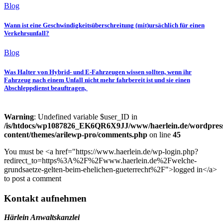
Blog
Wann ist eine Geschwindigkeitsüberschreitung (mit)ursächlich für einen
Verkehrsunfall?
Blog
Was Halter von Hybrid- und E-Fahrzeugen wissen sollten, wenn ihr
Fahrzeug nach einem Unfall nicht mehr fahrbereit ist und sie einen
Abschleppdienst beauftragen,
Warning
: Undefined variable $user_ID in
/is/htdocs/wp1087826_EK6QR6X9JJ/www/haerlein.de/wordpres
content/themes/arilewp-pro/comments.php
on line
45
You must be <a href="https://www.haerlein.de/wp-login.php?
redirect_to=https%3A%2F%2Fwww.haerlein.de%2Fwelche-
grundsaetze-gelten-beim-ehelichen-gueterrecht%2F">logged in</a>
to post a comment
Kontakt aufnehmen
Härlein Anwaltskanzlei