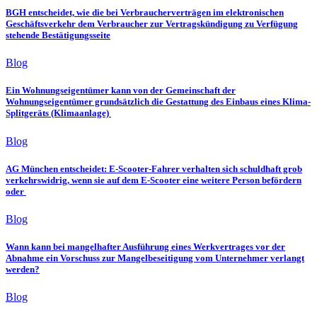
BGH entscheidet, wie die bei Verbraucherverträgen im elektronischen
Geschäftsverkehr dem Verbraucher zur Vertragskündigung zu Verfügung
stehende Bestätigungsseite
Blog
Ein Wohnungseigentümer kann von der Gemeinschaft der
Wohnungseigentümer grundsätzlich die Gestattung des Einbaus eines Klima-
Splitgeräts (Klimaanlage)
Blog
AG München entscheidet: E-Scooter-Fahrer verhalten sich schuldhaft grob
verkehrswidrig, wenn sie auf dem E-Scooter eine weitere Person befördern
oder
Blog
Wann kann bei mangelhafter Ausführung eines Werkvertrages vor der
Abnahme ein Vorschuss zur Mangelbeseitigung vom Unternehmer verlangt
werden?
Blog