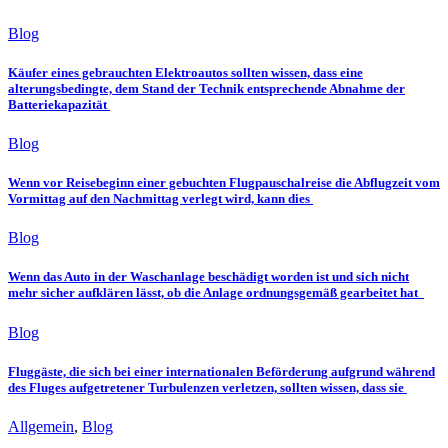
Blog
Käufer eines gebrauchten Elektroautos sollten wissen, dass eine
alterungsbedingte, dem Stand der Technik entsprechende Abnahme der
Batteriekapazität
Blog
Wenn vor Reisebeginn einer gebuchten Flugpauschalreise die Abflugzeit vom
Vormittag auf den Nachmittag verlegt wird, kann dies
Blog
Wenn das Auto in der Waschanlage beschädigt worden ist und sich nicht
mehr sicher aufklären lässt, ob die Anlage ordnungsgemäß gearbeitet hat
Blog
Fluggäste, die sich bei einer internationalen Beförderung aufgrund während
des Fluges aufgetretener Turbulenzen verletzen, sollten wissen, dass sie
Allgemein
,
Blog