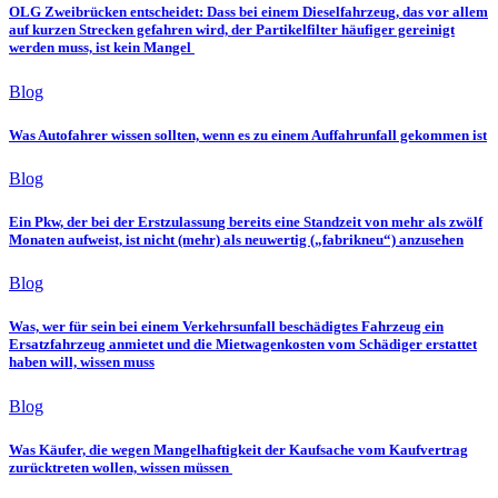
OLG Zweibrücken entscheidet: Dass bei einem Dieselfahrzeug, das vor allem
auf kurzen Strecken gefahren wird, der Partikelfilter häufiger gereinigt
werden muss, ist kein Mangel
Blog
Was Autofahrer wissen sollten, wenn es zu einem Auffahrunfall gekommen ist
Blog
Ein Pkw, der bei der Erstzulassung bereits eine Standzeit von mehr als zwölf
Monaten aufweist, ist nicht (mehr) als neuwertig („fabrikneu“) anzusehen
Blog
Was, wer für sein bei einem Verkehrsunfall beschädigtes Fahrzeug ein
Ersatzfahrzeug anmietet und die Mietwagenkosten vom Schädiger erstattet
haben will, wissen muss
Blog
Was Käufer, die wegen Mangelhaftigkeit der Kaufsache vom Kaufvertrag
zurücktreten wollen, wissen müssen