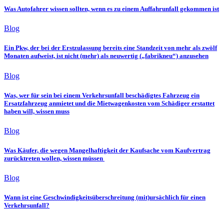
Was Autofahrer wissen sollten, wenn es zu einem Auffahrunfall gekommen ist
Blog
Ein Pkw, der bei der Erstzulassung bereits eine Standzeit von mehr als zwölf
Monaten aufweist, ist nicht (mehr) als neuwertig („fabrikneu“) anzusehen
Blog
Was, wer für sein bei einem Verkehrsunfall beschädigtes Fahrzeug ein
Ersatzfahrzeug anmietet und die Mietwagenkosten vom Schädiger erstattet
haben will, wissen muss
Blog
Was Käufer, die wegen Mangelhaftigkeit der Kaufsache vom Kaufvertrag
zurücktreten wollen, wissen müssen
Blog
Wann ist eine Geschwindigkeitsüberschreitung (mit)ursächlich für einen
Verkehrsunfall?