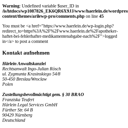
Warning
: Undefined variable $user_ID in
/is/htdocs/wp1087826_EK6QR6X9JJ/www/haerlein.de/wordpres
content/themes/arilewp-pro/comments.php
on line
45
You must be <a href="https://www.haerlein.de/wp-login.php?
redirect_to=https%3A%2F%2Fwww.haerlein.de%2Fapotheker-
haftet-bei-fehlerhafter-medikamentenabgabe-nach%2F">logged
in</a> to post a comment
Kontakt aufnehmen
Härlein Anwaltskanzlei
Rechtsanwalt Ingo-Julian Rösch
ul. Zygmunta Krasinskiego 54/8
50-450 Breslau/Wroclaw
Polen
Zustellungsbevollmächtigt gem. § 30 BRAO
Franziska Teufert
Härlein Legal Services GmbH
Fürther Str. 64 B
90429 Nürnberg
Deutschland