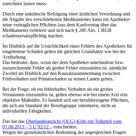
zurechnen lassen muss.
Durch eine unkritische Befolgung einer ärztlichen Verordnung und
die Abgabe des verschriebenen Medikamentes kann ein Apotheker
seine vertraglichen Pflichten (aus dem Kaufvertrag über das
Medikament) verletzen und sich nach § 280 Abs. 1 BGB
schadensersatzpflichtig machen.
Im Hinblick auf die Ursächlichkeit eines Fehlers des Apothekers für
eingetretene Schäden gelten die gleichen Grundsätze wie bei der
Arzthaftung.
Das bedeutet, dass, wenn der dem Apotheker unterlaufene bzw.
zuzurechnende Fehler als grober Fehler einzustufen ist, sämtliche
Zweifel im Hinblick auf den Kausalzusammenhang zwischen
Fehlverhalten und Primärschaden zu seinen Lasten gehen.
Bei der Frage, ob ein fehlerhaftes Verhalten als ein grobes
Versäumnis einzustufen ist, gelten ebenso wie bei einem Arzt rein
objektive Maßstäbe. Es handelt sich um berufsbezogene Pflichten,
die sich am Standard der Berufsgruppe orientieren, nicht an
individuellen Fähigkeiten.
Das hat das
Oberlandesgericht (OLG) Köln mit Teilurteil vom
07.08.2013 – 5 U 92/12 –
entschieden.
Wegen der grundsätzlichen Bedeutung der angesprochen Fragen