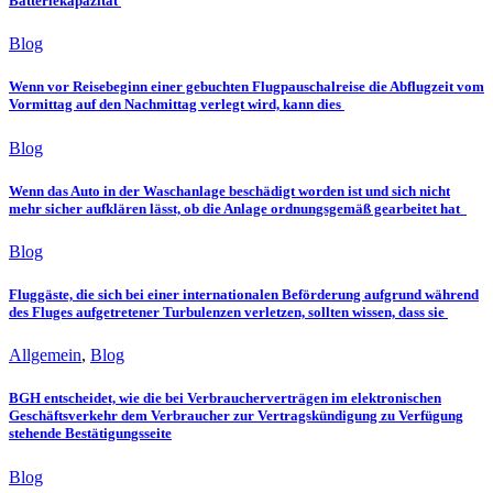
Batteriekapazität
Blog
Wenn vor Reisebeginn einer gebuchten Flugpauschalreise die Abflugzeit vom
Vormittag auf den Nachmittag verlegt wird, kann dies
Blog
Wenn das Auto in der Waschanlage beschädigt worden ist und sich nicht
mehr sicher aufklären lässt, ob die Anlage ordnungsgemäß gearbeitet hat
Blog
Fluggäste, die sich bei einer internationalen Beförderung aufgrund während
des Fluges aufgetretener Turbulenzen verletzen, sollten wissen, dass sie
Allgemein
,
Blog
BGH entscheidet, wie die bei Verbraucherverträgen im elektronischen
Geschäftsverkehr dem Verbraucher zur Vertragskündigung zu Verfügung
stehende Bestätigungsseite
Blog