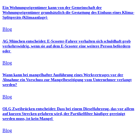
Ein Wohnungseigentümer kann von der Gemeinschaft der
Wohnungseigentümer grundsätzlich die Gestattung des Einbaus eines Klima-
Splitgeräts (Klimaanlage)
Blog
AG München entscheidet: E-Scooter-Fahrer verhalten sich schuldhaft grob
verkehrswidrig, wenn sie auf dem E-Scooter eine weitere Person befördern
oder
Blog
Wann kann bei mangelhafter Ausführung eines Werkvertrages vor der
Abnahme ein Vorschuss zur Mangelbeseitigung vom Unternehmer verlangt
werden?
Blog
OLG Zweibrücken entscheidet: Dass bei einem Dieselfahrzeug, das vor allem
auf kurzen Strecken gefahren wird, der Partikelfilter häufiger gereinigt
werden muss, ist kein Mangel
Blog