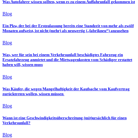
Was Autofahrer wissen sollten, wenn es zu einem Auffahrunfall gekommen ist
Blog
Ein Pkw, der bei der Erstzulassung bereits eine Standzeit von mehr als zwölf
Monaten aufweist, ist nicht (mehr) als neuwertig („fabrikneu“) anzusehen
Blog
Was, wer für sein bei einem Verkehrsunfall beschädigtes Fahrzeug ein
Ersatzfahrzeug anmietet und die Mietwagenkosten vom Schädiger erstattet
haben will, wissen muss
Blog
Was Käufer, die wegen Mangelhaftigkeit der Kaufsache vom Kaufvertrag
zurücktreten wollen, wissen müssen
Blog
Wann ist eine Geschwindigkeitsüberschreitung (mit)ursächlich für einen
Verkehrsunfall?
Blog