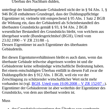
Überbau des Nachbarn dulden,
unterliegt der hinübergebaute Gebäudeteil nicht der in § 94 Abs. 1, §
946 BGB enthaltenen Grundregel, dass der Duldungspflichtige
Eigentümer ist; vielmehr tritt entsprechend § 95 Abs. 1 Satz 2 BGB
die Wirkung ein, dass der Gebäudeteil als Scheinbestandteil des
überbauten Grundstücks gemäß § 93, § 94 Abs. 2 BGB
wesentlicher Bestandteil des Grundstücks bleibt, von welchem aus
übergebaut wurde (Bundesgerichtshof (BGH), Urteil vom
23.02.1990 – V ZR 231/88 –).
Dessen Eigentümer ist auch Eigentümer des überbauten
Gebäudeteils.
Bei diesen Eigentumsverhältnissen bleibt es auch dann, wenn das
überbaute Gebäude teilweise abgerissen worden ist und die
Gebäudereste keine selbständige wirtschaftliche Bedeutung haben.
Bei einem entschuldigten Überbau entfällt in diesem Fall zwar die
Duldungspflicht des § 912 Abs. 1 BGB, weil ein vor der
Zerschlagung zu schützender wirtschaftlicher Wert nicht mehr
vorhanden ist (vgl.
BGH, Urteil vom 19.09.2008 – V ZR 152/07 –
).
Eigentümer der Gebäudereste ist aber weiterhin der Eigentümer des
Grundstücks, von dem aus überbaut worden ist.
Muss
der Grundstückseigentümer den Überbau von vornherein