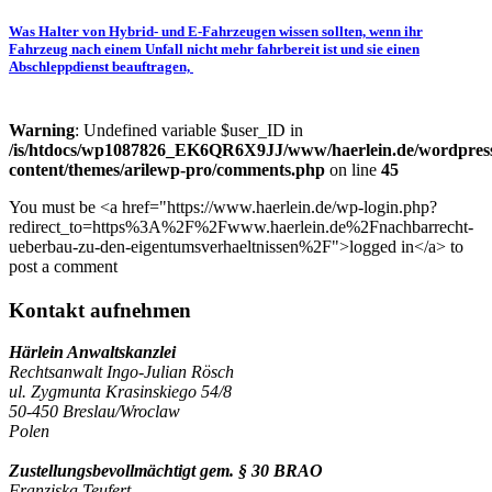
Was Halter von Hybrid- und E-Fahrzeugen wissen sollten, wenn ihr
Fahrzeug nach einem Unfall nicht mehr fahrbereit ist und sie einen
Abschleppdienst beauftragen,
Warning
: Undefined variable $user_ID in
/is/htdocs/wp1087826_EK6QR6X9JJ/www/haerlein.de/wordpres
content/themes/arilewp-pro/comments.php
on line
45
You must be <a href="https://www.haerlein.de/wp-login.php?
redirect_to=https%3A%2F%2Fwww.haerlein.de%2Fnachbarrecht-
ueberbau-zu-den-eigentumsverhaeltnissen%2F">logged in</a> to
post a comment
Kontakt aufnehmen
Härlein Anwaltskanzlei
Rechtsanwalt Ingo-Julian Rösch
ul. Zygmunta Krasinskiego 54/8
50-450 Breslau/Wroclaw
Polen
Zustellungsbevollmächtigt gem. § 30 BRAO
Franziska Teufert