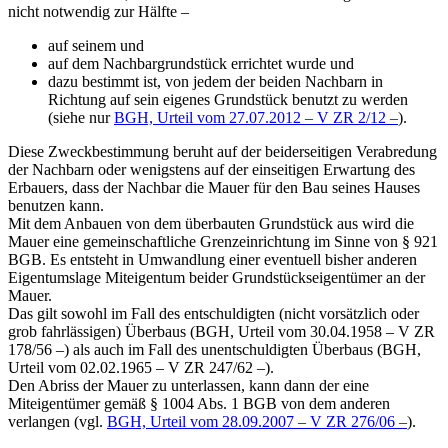
nicht notwendig zur Hälfte –
auf seinem und
auf dem Nachbargrundstück errichtet wurde und
dazu bestimmt ist, von jedem der beiden Nachbarn in
Richtung auf sein eigenes Grundstück benutzt zu werden
(siehe nur
BGH, Urteil vom 27.07.2012 – V ZR 2/12 –
).
Diese Zweckbestimmung beruht auf der beiderseitigen Verabredung
der Nachbarn oder wenigstens auf der einseitigen Erwartung des
Erbauers, dass der Nachbar die Mauer für den Bau seines Hauses
benutzen kann.
Mit dem Anbauen von dem überbauten Grundstück aus wird die
Mauer eine gemeinschaftliche Grenzeinrichtung im Sinne von § 921
BGB. Es entsteht in Umwandlung einer eventuell bisher anderen
Eigentumslage Miteigentum beider Grundstückseigentümer an der
Mauer.
Das gilt sowohl im Fall des entschuldigten (nicht vorsätzlich oder
grob fahrlässigen) Überbaus (BGH, Urteil vom 30.04.1958 – V ZR
178/56 –) als auch im Fall des unentschuldigten Überbaus (BGH,
Urteil vom 02.02.1965 – V ZR 247/62 –).
Den Abriss der Mauer zu unterlassen, kann dann der eine
Miteigentümer gemäß § 1004 Abs. 1 BGB von dem anderen
verlangen (vgl.
BGH, Urteil vom 28.09.2007 – V ZR 276/06 –
).