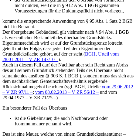
nicht dulden, weil die in § 912 Abs. 1 BGB genannten
Voraussetzungen für die Duldungspflicht nicht vorliegen,
kommt die entsprechende Anwendung von § 95 Abs. 1 Satz 2 BGB
nicht in Betracht.
Der übergebaute Gebäudeteil gilt vielmehr nach § 94 Abs. 1 BGB
als wesentlicher Bestandteil des überbauten Grundstücks.
Eigentumsrechtlich wird er auf der Grundstücksgrenze lotrecht
geteilt mit der Folge, dass jeder Teil dem Eigentümer der
Grundstücksfläche gehört, auf der er steht (
BGH, Urteil vom
28.01.2011 – V ZR 147/10 –
).
Auch in diesem Fall darf der Nachbar aber sein Recht zum Abriss
des auf seinem Grundstück stehenden Teils des Überbaus nicht
schrankenlos ausüben (§ 903 S. 1 BGB ), sondern muss das sich aus
dem nachbarlichen Gemeinschaftsverhältnis ergebende
Rücksichtnahmegebot beachten (vgl. BGH, Urteile
vom 29.06.2012
– V ZR 97/11 –
;
vom 08.02.2013 – V ZR 56/12 –
und vom
29.04.1977 – V ZR 71/75 –).
Ein besonderer Fall des Überbaus
ist die Giebelmauer, die auch Nachbarwand oder
Kommunmauer genannt wird.
Das ist eine Mauer, welche von einem Grundstückseigentümer –