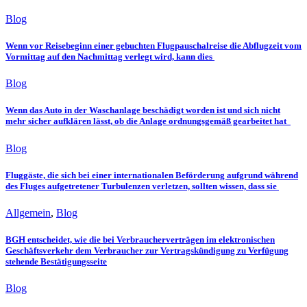
Blog
Wenn vor Reisebeginn einer gebuchten Flugpauschalreise die Abflugzeit vom
Vormittag auf den Nachmittag verlegt wird, kann dies
Blog
Wenn das Auto in der Waschanlage beschädigt worden ist und sich nicht
mehr sicher aufklären lässt, ob die Anlage ordnungsgemäß gearbeitet hat
Blog
Fluggäste, die sich bei einer internationalen Beförderung aufgrund während
des Fluges aufgetretener Turbulenzen verletzen, sollten wissen, dass sie
Allgemein
,
Blog
BGH entscheidet, wie die bei Verbraucherverträgen im elektronischen
Geschäftsverkehr dem Verbraucher zur Vertragskündigung zu Verfügung
stehende Bestätigungsseite
Blog