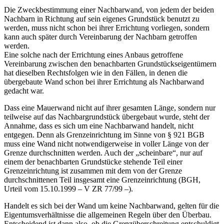
Die Zweckbestimmung einer Nachbarwand, von jedem der beiden
Nachbarn in Richtung auf sein eigenes Grundstück benutzt zu
werden, muss nicht schon bei ihrer Errichtung vorliegen, sondern
kann auch später durch Vereinbarung der Nachbarn getroffen
werden.
Eine solche nach der Errichtung eines Anbaus getroffene
Vereinbarung zwischen den benachbarten Grundstückseigentümern
hat dieselben Rechtsfolgen wie in den Fällen, in denen die
übergebaute Wand schon bei ihrer Errichtung als Nachbarwand
gedacht war.
Dass eine Mauerwand nicht auf ihrer gesamten Länge, sondern nur
teilweise auf das Nachbargrundstück übergebaut wurde, steht der
Annahme, dass es sich um eine Nachbarwand handelt, nicht
entgegen. Denn als Grenzeinrichtung im Sinne von § 921 BGB
muss eine Wand nicht notwendigerweise in voller Länge von der
Grenze durchschnitten werden. Auch der „scheinbare“, nur auf
einem der benachbarten Grundstücke stehende Teil einer
Grenzeinrichtung ist zusammen mit dem von der Grenze
durchschnittenen Teil insgesamt eine Grenzeinrichtung (BGH,
Urteil vom 15.10.1999 – V ZR 77/99 –).
Handelt es sich bei der Wand um keine Nachbarwand, gelten für die
Eigentumsverhältnisse die allgemeinen Regeln über den Überbau.
Entscheidend ist dann also, ob die Grenzüberschreitung entschuldigt