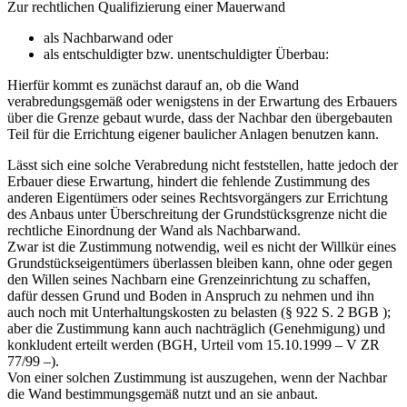
Zur rechtlichen Qualifizierung einer Mauerwand
als Nachbarwand oder
als entschuldigter bzw. unentschuldigter Überbau:
Hierfür kommt es zunächst darauf an, ob die Wand
verabredungsgemäß oder wenigstens in der Erwartung des Erbauers
über die Grenze gebaut wurde, dass der Nachbar den übergebauten
Teil für die Errichtung eigener baulicher Anlagen benutzen kann.
Lässt sich eine solche Verabredung nicht feststellen, hatte jedoch der
Erbauer diese Erwartung, hindert die fehlende Zustimmung des
anderen Eigentümers oder seines Rechtsvorgängers zur Errichtung
des Anbaus unter Überschreitung der Grundstücksgrenze nicht die
rechtliche Einordnung der Wand als Nachbarwand.
Zwar ist die Zustimmung notwendig, weil es nicht der Willkür eines
Grundstückseigentümers überlassen bleiben kann, ohne oder gegen
den Willen seines Nachbarn eine Grenzeinrichtung zu schaffen,
dafür dessen Grund und Boden in Anspruch zu nehmen und ihn
auch noch mit Unterhaltungskosten zu belasten (§ 922 S. 2 BGB );
aber die Zustimmung kann auch nachträglich (Genehmigung) und
konkludent erteilt werden (BGH, Urteil vom 15.10.1999 – V ZR
77/99 –).
Von einer solchen Zustimmung ist auszugehen, wenn der Nachbar
die Wand bestimmungsgemäß nutzt und an sie anbaut.