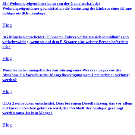
Ein Wohnungseigentümer kann von der Gemeinschaft der
Wohnungseigentümer grundsätzlich die Gestattung des Einbaus eines Klima-
Splitgeräts (Klimaanlage)
Blog
AG München entscheidet: E-Scooter-Fahrer verhalten sich schuldhaft grob
verkehrswidrig, wenn sie auf dem E-Scooter eine weitere Person befördern
oder
Blog
Wann kann bei mangelhafter Ausführung eines Werkvertrages vor der
Abnahme ein Vorschuss zur Mangelbeseitigung vom Unternehmer verlangt
werden?
Blog
OLG Zweibrücken entscheidet: Dass bei einem Dieselfahrzeug, das vor allem
auf kurzen Strecken gefahren wird, der Partikelfilter häufiger gereinigt
werden muss, ist kein Mangel
Blog