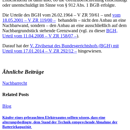
oder unentschuldigt im Sinne von § 912 Abs. 1 BGB erfolgte.
Die Urteile des BGH vom 26.02.1964 – V ZR 59/61 – und
vom
18.05.2001 – V ZR 119/00 –
behandeln – nicht den Anbau an eine
Nachbarwand, sondern – den Anbau an eine ausschließlich auf dem
Nachbargrundstück stehende Grenzwand (vgl. zu dieser
BGH,
Urteil vom 11.04.2008 – V ZR 158/07 –
).
Darauf hat der
V. Zivilsenat des Bundesgerichtshofs (BGH) mit
Urteil vom 17.01.2014 – V ZR 292/12 –
hingewiesen.
Ähnliche Beiträge
Nachbarrecht
Related Posts
Blog
Käufer eines gebrauchten Elektroautos sollten wissen, dass eine
alterungsbedingte, dem Stand der Technik entsprechende Abnahme der
Batteriekapazität