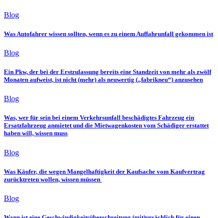
Blog
Was Autofahrer wissen sollten, wenn es zu einem Auffahrunfall gekommen ist
Blog
Ein Pkw, der bei der Erstzulassung bereits eine Standzeit von mehr als zwölf
Monaten aufweist, ist nicht (mehr) als neuwertig („fabrikneu“) anzusehen
Blog
Was, wer für sein bei einem Verkehrsunfall beschädigtes Fahrzeug ein
Ersatzfahrzeug anmietet und die Mietwagenkosten vom Schädiger erstattet
haben will, wissen muss
Blog
Was Käufer, die wegen Mangelhaftigkeit der Kaufsache vom Kaufvertrag
zurücktreten wollen, wissen müssen
Blog
Wann ist eine Geschwindigkeitsüberschreitung (mit)ursächlich für einen