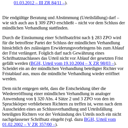
01.03.2012 – III ZR 84/11 –
).
Die endgültige Beratung und Abstimmung (Urteilsfällung) darf –
wie sich auch aus § 309 ZPO erschließt – nicht vor dem Schluss der
mündlichen Verhandlung stattfinden.
Durch die Einräumung einer Schriftsatzfrist nach § 283 ZPO wird
für die betroffene Partei der Schluss der mündlichen Verhandlung
hinsichtlich des zulässigen Erwiderungsvorbringens bis zum Ablauf
der Frist verlängert. Folglich darf nach Gewährung eines
Schriftsatznachlasses das Urteil nicht vor Ablauf der gesetzten Frist
gefällt werden (
BGH, Urteil vom 19.10.2004 – X ZR 98/03 –
).
Scheidet ein an der mündlichen Verhandlung beteiligter Richter vor
Fristablauf aus, muss die mündliche Verhandlung wieder eröffnet
werden.
Dem nicht entgegen steht, dass die Entscheidung über die
Wiedereröffnung einer mündlichen Verhandlung in analoger
Anwendung von § 320 Abs. 4 Sätze 2 und 3 ZPO von den im
Spruchkörper verbliebenen Richtern zu treffen ist, wenn nach dem
Ausscheiden eines an Schlussverhandlung und Urteilsfällung
beteiligten Richters vor der Verkündung des Urteils noch ein nicht
nachgelassener Schriftsatz eingeht (vgl. dazu
BGH, Urteil vom
01.02.2002 – V ZR 357/00 –
).