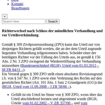
Kontakt
Beauftragen
×
Search
Richterwechsel nach Schluss der mündlichen Verhandlung und
vor Urteilsverkündung
Gemäß § 309 Zivilprozessordnung (ZPO) kann das Urteil nur von
denjenigen Richtern gefällt werden, die an der dem Urteil zugrunde
liegenden Verhandlung teilgenommen haben. Scheidet einer der
beteiligten Richter vor der Fällung des Urteils aus, ist gemäß § 156
Abs. 2 Nr. 3 ZPO zwingend die Wiedereröffnung der Verhandlung
anzuordnen (
Bundesgerichtshof (BGH), Urteil vom 01.03.2012 –
III ZR 84/11 –
).
Ein Verstoß gegen § 309 ZPO stellt einen absoluten Revisionsgrund
i.S. von § 547 Nr. 1 ZPO sowie eine Verletzung des Rechts auf den
gesetzlichen Richter (Art. 101 Abs. 1 Satz 2 Grundgesetz (GG)) dar
(
BGH, Urteil vom 11.09.2008 – I ZR 58/06 –
).
Gefällt ist ein Urteil im Sinne von § 309 ZPO, wenn über das
Urteil abschließend beraten und abgestimmt wurde (BGH,
Urteile
vom 01.02.2002 – V ZR 357/00 –
und
vom