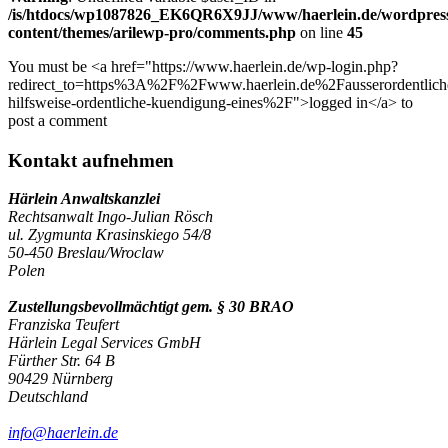
/is/htdocs/wp1087826_EK6QR6X9JJ/www/haerlein.de/wordpres
content/themes/arilewp-pro/comments.php
on line
45
You must be <a href="https://www.haerlein.de/wp-login.php?
redirect_to=https%3A%2F%2Fwww.haerlein.de%2Fausserordentlich
hilfsweise-ordentliche-kuendigung-eines%2F">logged in</a> to
post a comment
Kontakt aufnehmen
Härlein Anwaltskanzlei
Rechtsanwalt Ingo-Julian Rösch
ul. Zygmunta Krasinskiego 54/8
50-450 Breslau/Wroclaw
Polen
Zustellungsbevollmächtigt gem. § 30 BRAO
Franziska Teufert
Härlein Legal Services GmbH
Fürther Str. 64 B
90429 Nürnberg
Deutschland
info@haerlein.de