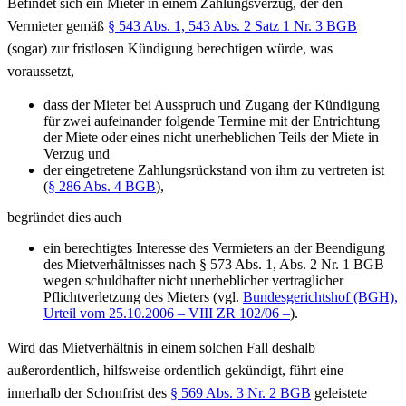
Befindet sich ein Mieter in einem Zahlungsverzug, der den
Vermieter gemäß
§ 543 Abs. 1, 543 Abs. 2 Satz 1 Nr. 3 BGB
(sogar) zur fristlosen Kündigung berechtigen würde, was
voraussetzt,
dass der Mieter bei Ausspruch und Zugang der Kündigung
für zwei aufeinander folgende Termine mit der Entrichtung
der Miete oder eines nicht unerheblichen Teils der Miete in
Verzug und
der eingetretene Zahlungsrückstand von ihm zu vertreten ist
(
§ 286 Abs. 4 BGB
),
begründet dies auch
ein berechtigtes Interesse des Vermieters an der Beendigung
des Mietverhältnisses nach § 573 Abs. 1, Abs. 2 Nr. 1 BGB
wegen schuldhafter nicht unerheblicher vertraglicher
Pflichtverletzung des Mieters (vgl.
Bundesgerichtshof (BGH),
Urteil vom 25.10.2006 – VIII ZR 102/06 –
).
Wird das Mietverhältnis in einem solchen Fall deshalb
außerordentlich, hilfsweise ordentlich gekündigt, führt eine
innerhalb der Schonfrist des
§ 569 Abs. 3 Nr. 2 BGB
geleistete