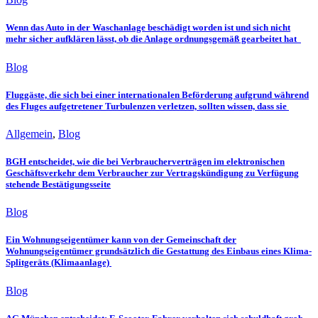
Wenn das Auto in der Waschanlage beschädigt worden ist und sich nicht
mehr sicher aufklären lässt, ob die Anlage ordnungsgemäß gearbeitet hat
Blog
Fluggäste, die sich bei einer internationalen Beförderung aufgrund während
des Fluges aufgetretener Turbulenzen verletzen, sollten wissen, dass sie
Allgemein
,
Blog
BGH entscheidet, wie die bei Verbraucherverträgen im elektronischen
Geschäftsverkehr dem Verbraucher zur Vertragskündigung zu Verfügung
stehende Bestätigungsseite
Blog
Ein Wohnungseigentümer kann von der Gemeinschaft der
Wohnungseigentümer grundsätzlich die Gestattung des Einbaus eines Klima-
Splitgeräts (Klimaanlage)
Blog