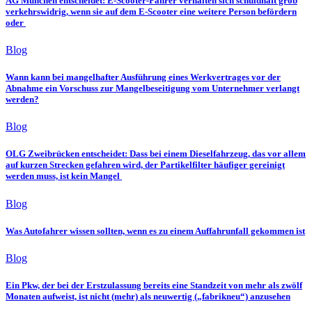
AG München entscheidet: E-Scooter-Fahrer verhalten sich schuldhaft grob
verkehrswidrig, wenn sie auf dem E-Scooter eine weitere Person befördern
oder
Blog
Wann kann bei mangelhafter Ausführung eines Werkvertrages vor der
Abnahme ein Vorschuss zur Mangelbeseitigung vom Unternehmer verlangt
werden?
Blog
OLG Zweibrücken entscheidet: Dass bei einem Dieselfahrzeug, das vor allem
auf kurzen Strecken gefahren wird, der Partikelfilter häufiger gereinigt
werden muss, ist kein Mangel
Blog
Was Autofahrer wissen sollten, wenn es zu einem Auffahrunfall gekommen ist
Blog
Ein Pkw, der bei der Erstzulassung bereits eine Standzeit von mehr als zwölf
Monaten aufweist, ist nicht (mehr) als neuwertig („fabrikneu“) anzusehen