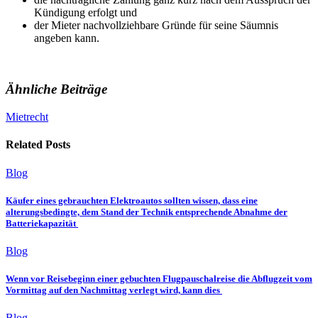
Kündigung erfolgt und
der Mieter nachvollziehbare Gründe für seine Säumnis
angeben kann.
Ähnliche Beiträge
Mietrecht
Related Posts
Blog
Käufer eines gebrauchten Elektroautos sollten wissen, dass eine
alterungsbedingte, dem Stand der Technik entsprechende Abnahme der
Batteriekapazität
Blog
Wenn vor Reisebeginn einer gebuchten Flugpauschalreise die Abflugzeit vom
Vormittag auf den Nachmittag verlegt wird, kann dies
Blog