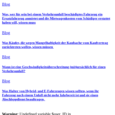
Blog
Was, wer für sein bei einem Verkehrsunfall beschädigtes Fahrzeug ein
Ersatzfahrzeug anmietet und die Mietwagenkosten vom Schädiger erstattet
haben will, wissen muss
Blog
Was Käufer, die wegen Mangelhaftigkeit der Kaufsache vom Kaufvertrag
zurücktreten wollen, wissen müssen
Blog
Wann ist eine Geschwindigkeitsüberschreitung (mit)ursächlich für einen
Verkehrsunfall?
Blog
Was Halter von Hybrid- und E-Fahrzeugen wissen sollten, wenn ihr
Fahrzeug nach einem Unfall nicht mehr fahrbereit ist und sie einen
Abschleppdienst beauftragen,
Warning
: Undefined variable $user_ID in