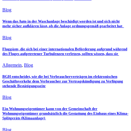
Blog
Wenn das Auto in der Waschanlage beschädigt worden ist und sich nicht
mehr sicher aufklären lässt, ob die Anlage ordnungsgemäß gearbeitet hat
Blog
Fluggäste, die sich bei einer internationalen Beförderung aufgrund während
des Fluges aufgetretener Turbulenzen verletzen, sollten wissen, dass sie
Allgemein
,
Blog
BGH entscheidet, wie die bei Verbraucherverträgen im elektronischen
Geschäftsverkehr dem Verbraucher zur Vertragskündigung zu Verfügung
stehende Bestätigungsseite
Blog
Ein Wohnungseigentümer kann von der Gemeinschaft der
Wohnungseigentümer grundsätzlich die Gestattung des Einbaus eines Klima-
Splitgeräts (Klimaanlage)
Blog