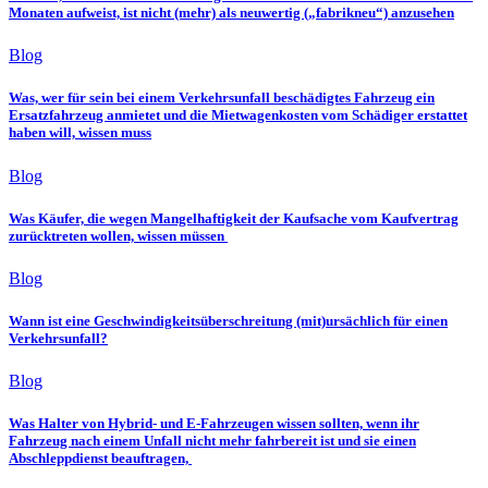
Monaten aufweist, ist nicht (mehr) als neuwertig („fabrikneu“) anzusehen
Blog
Was, wer für sein bei einem Verkehrsunfall beschädigtes Fahrzeug ein
Ersatzfahrzeug anmietet und die Mietwagenkosten vom Schädiger erstattet
haben will, wissen muss
Blog
Was Käufer, die wegen Mangelhaftigkeit der Kaufsache vom Kaufvertrag
zurücktreten wollen, wissen müssen
Blog
Wann ist eine Geschwindigkeitsüberschreitung (mit)ursächlich für einen
Verkehrsunfall?
Blog
Was Halter von Hybrid- und E-Fahrzeugen wissen sollten, wenn ihr
Fahrzeug nach einem Unfall nicht mehr fahrbereit ist und sie einen
Abschleppdienst beauftragen,