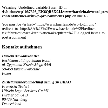
Warning
: Undefined variable $user_ID in
/is/htdocs/wp1087826_EK6QR6X9JJ/www/haerlein.de/wordpres
content/themes/arilewp-pro/comments.php
on line
45
You must be <a href="https://www.haerlein.de/wp-login.php?
redirect_to=https%3A%2F%2Fwww.haerlein.de%2Fberliner-
taxifahrer-muessen-kreditkarten-akzeptieren%2F">logged in</a> to
post a comment
Kontakt aufnehmen
Härlein Anwaltskanzlei
Rechtsanwalt Ingo-Julian Rösch
ul. Zygmunta Krasinskiego 54/8
50-450 Breslau/Wroclaw
Polen
Zustellungsbevollmächtigt gem. § 30 BRAO
Franziska Teufert
Härlein Legal Services GmbH
Fürther Str. 64 B
90429 Nürnberg
Deutschland