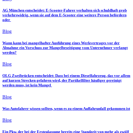
AG München entscheidet: E-Scooter-Fahrer verhalten sich schuldhaft grob
verkehrswidrig, wenn sie auf dem E-Scooter eine weitere Person befördern
oder
Blog
Wann kann bei mangelhafter Ausführung eines Werkvertrages vor der
Abnahme ein Vorschuss zur Mangelbeseitigung vom Unternehmer verlangt
werden?
Blog
OLG Zweibrücken entscheidet: Dass bei einem Dieselfahrzeug, das vor allem
auf kurzen Strecken gefahren wird, der Partikelfilter häufiger gereinigt
werden muss, ist kein Mangel
Blog
Was Autofahrer wissen sollten, wenn es zu einem Auffahrunfall gekommen ist
Blog
Ein Pkw, der bei der Erstzulassung bereits eine Standzeit von mehr als zwölf