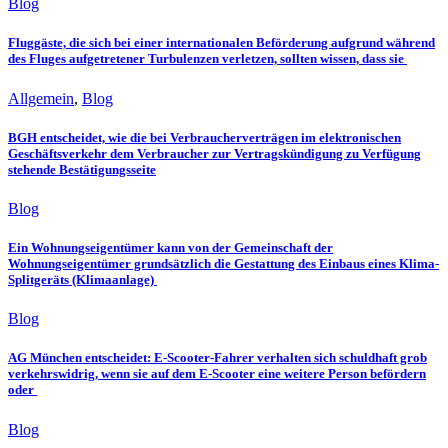
Blog
Fluggäste, die sich bei einer internationalen Beförderung aufgrund während
des Fluges aufgetretener Turbulenzen verletzen, sollten wissen, dass sie
Allgemein
,
Blog
BGH entscheidet, wie die bei Verbraucherverträgen im elektronischen
Geschäftsverkehr dem Verbraucher zur Vertragskündigung zu Verfügung
stehende Bestätigungsseite
Blog
Ein Wohnungseigentümer kann von der Gemeinschaft der
Wohnungseigentümer grundsätzlich die Gestattung des Einbaus eines Klima-
Splitgeräts (Klimaanlage)
Blog
AG München entscheidet: E-Scooter-Fahrer verhalten sich schuldhaft grob
verkehrswidrig, wenn sie auf dem E-Scooter eine weitere Person befördern
oder
Blog