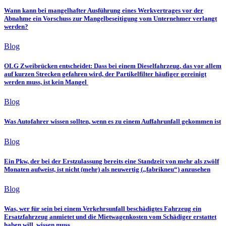
Wann kann bei mangelhafter Ausführung eines Werkvertrages vor der
Abnahme ein Vorschuss zur Mangelbeseitigung vom Unternehmer verlangt
werden?
Blog
OLG Zweibrücken entscheidet: Dass bei einem Dieselfahrzeug, das vor allem
auf kurzen Strecken gefahren wird, der Partikelfilter häufiger gereinigt
werden muss, ist kein Mangel
Blog
Was Autofahrer wissen sollten, wenn es zu einem Auffahrunfall gekommen ist
Blog
Ein Pkw, der bei der Erstzulassung bereits eine Standzeit von mehr als zwölf
Monaten aufweist, ist nicht (mehr) als neuwertig („fabrikneu“) anzusehen
Blog
Was, wer für sein bei einem Verkehrsunfall beschädigtes Fahrzeug ein
Ersatzfahrzeug anmietet und die Mietwagenkosten vom Schädiger erstattet
haben will, wissen muss