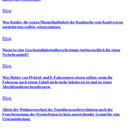
Blog
Was Käufer, die wegen Mangelhaftigkeit der Kaufsache vom Kaufvertrag
zurücktreten wollen, wissen müssen
Blog
Wann ist eine Geschwindigkeitsüberschreitung (mit)ursächlich für einen
Verkehrsunfall?
Blog
Was Halter von Hybrid- und E-Fahrzeugen wissen sollten, wenn ihr
Fahrzeug nach einem Unfall nicht mehr fahrbereit ist und sie einen
Abschleppdienst beauftragen,
Blog
Allein der Wohnortwechsel des Totenfürsorgeberechtigten nach der
Feuerbestattung des Verstorbenen ist kein ausreichender Grund für eine
Urnenumbettung