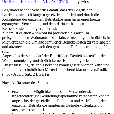
Urteil vom 10.02.2016 – VIII ZR 137/15 –
hingewiesen.
Begründet hat der Senat dies damit, dass der Begriff der
Betriebskosten seit langem gesetzlich definiert und durch die
Aufzählung der einzelnen Betriebskostenarten in einer hierzu
ergangenen Verordnung und dem darin enthaltenen
Betriebskostenkatalog erläutert ist.
Zudem ist es auch – sowohl im preisfreien als auch im
preisgebundenen Wohnraum – seit Jahrzehnten allgemein üblich, in
Mietverträgen die Umlage sämtlicher Betriebskosten zu vereinbaren
und abzurechnen, die nach den genannten Definitionen umlagefähig
sind.
Angesichts dessen bedarf der Begriff der „Betriebskosten“ in der
Wohnraummiete grundsätzlich keiner Erläuterung oder
Aufschlüsselung, da er als bekannt vorausgesetzt werden kann und
für den durchschnittlichen Mieter hinreichend klar und verständlich
(§ 307 Abs. 1 Satz 2 BGB) ist.
Nach Auffassung des Senats
erscheint die Möglichkeit, dass der Verwender sich
ungerechtfertigte Beurteilungsspielräume verschaffen könnte,
angesichts der gesetzlichen Definition und Aufzählung der
einzelnen Betriebskostenarten im Betriebskostenkatalog
ausgeschlossen und