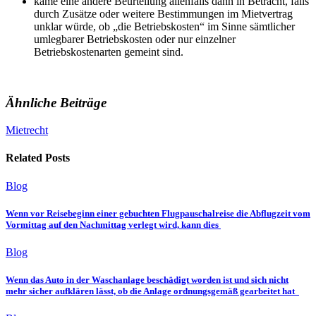
käme eine andere Beurteilung allenfalls dann in Betracht, falls
durch Zusätze oder weitere Bestimmungen im Mietvertrag
unklar würde, ob „die Betriebskosten“ im Sinne sämtlicher
umlegbarer Betriebskosten oder nur einzelner
Betriebskostenarten gemeint sind.
Ähnliche Beiträge
Mietrecht
Related Posts
Blog
Wenn vor Reisebeginn einer gebuchten Flugpauschalreise die Abflugzeit vom
Vormittag auf den Nachmittag verlegt wird, kann dies
Blog
Wenn das Auto in der Waschanlage beschädigt worden ist und sich nicht
mehr sicher aufklären lässt, ob die Anlage ordnungsgemäß gearbeitet hat