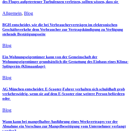
des Fluges aufgetretener Turbulenzen verletzen, sollten wissen, dass sie
Allgemein
,
Blog
BGH entscheidet, wie die bei Verbraucherverträgen im elektronischen
Geschäftsverkehr dem Verbraucher zur Vertragskündigung zu Verfügung
stehende Bestätigungsseite
Blog
Ein Wohnungseigentümer kann von der Gemeinschaft der
Wohnungseigentümer grundsätzlich die Gestattung des Einbaus eines Klima-
Splitgeräts (Klimaanlage)
Blog
AG München entscheidet: E-Scooter-Fahrer verhalten sich schuldhaft grob
verkehrswidrig, wenn sie auf dem E-Scooter eine weitere Person befördern
oder
Blog
Wann kann bei mangelhafter Ausführung eines Werkvertrages vor der
Abnahme ein Vorschuss zur Mangelbeseitigung vom Unternehmer verlangt
werden?