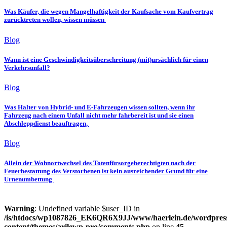
Was Käufer, die wegen Mangelhaftigkeit der Kaufsache vom Kaufvertrag
zurücktreten wollen, wissen müssen
Blog
Wann ist eine Geschwindigkeitsüberschreitung (mit)ursächlich für einen
Verkehrsunfall?
Blog
Was Halter von Hybrid- und E-Fahrzeugen wissen sollten, wenn ihr
Fahrzeug nach einem Unfall nicht mehr fahrbereit ist und sie einen
Abschleppdienst beauftragen,
Blog
Allein der Wohnortwechsel des Totenfürsorgeberechtigten nach der
Feuerbestattung des Verstorbenen ist kein ausreichender Grund für eine
Urnenumbettung
Warning
: Undefined variable $user_ID in
/is/htdocs/wp1087826_EK6QR6X9JJ/www/haerlein.de/wordpres
content/themes/arilewp-pro/comments.php
on line
45