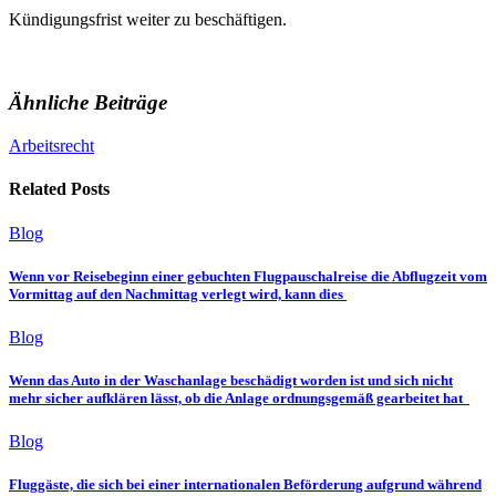
Kündigungsfrist weiter zu beschäftigen.
Ähnliche Beiträge
Arbeitsrecht
Related Posts
Blog
Wenn vor Reisebeginn einer gebuchten Flugpauschalreise die Abflugzeit vom
Vormittag auf den Nachmittag verlegt wird, kann dies
Blog
Wenn das Auto in der Waschanlage beschädigt worden ist und sich nicht
mehr sicher aufklären lässt, ob die Anlage ordnungsgemäß gearbeitet hat
Blog
Fluggäste, die sich bei einer internationalen Beförderung aufgrund während