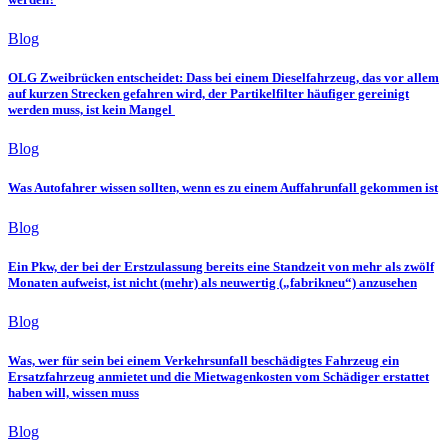
Blog
OLG Zweibrücken entscheidet: Dass bei einem Dieselfahrzeug, das vor allem
auf kurzen Strecken gefahren wird, der Partikelfilter häufiger gereinigt
werden muss, ist kein Mangel
Blog
Was Autofahrer wissen sollten, wenn es zu einem Auffahrunfall gekommen ist
Blog
Ein Pkw, der bei der Erstzulassung bereits eine Standzeit von mehr als zwölf
Monaten aufweist, ist nicht (mehr) als neuwertig („fabrikneu“) anzusehen
Blog
Was, wer für sein bei einem Verkehrsunfall beschädigtes Fahrzeug ein
Ersatzfahrzeug anmietet und die Mietwagenkosten vom Schädiger erstattet
haben will, wissen muss
Blog