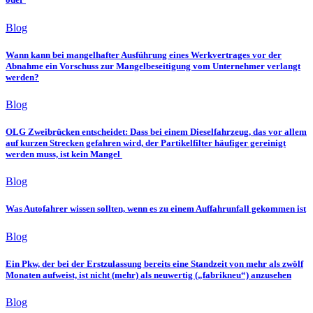
Blog
Wann kann bei mangelhafter Ausführung eines Werkvertrages vor der
Abnahme ein Vorschuss zur Mangelbeseitigung vom Unternehmer verlangt
werden?
Blog
OLG Zweibrücken entscheidet: Dass bei einem Dieselfahrzeug, das vor allem
auf kurzen Strecken gefahren wird, der Partikelfilter häufiger gereinigt
werden muss, ist kein Mangel
Blog
Was Autofahrer wissen sollten, wenn es zu einem Auffahrunfall gekommen ist
Blog
Ein Pkw, der bei der Erstzulassung bereits eine Standzeit von mehr als zwölf
Monaten aufweist, ist nicht (mehr) als neuwertig („fabrikneu“) anzusehen
Blog