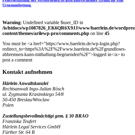
Feuerbestattung des Verstorbenen ist kein ausreichender Grund für eine
Urnenumbettung
Warning
: Undefined variable $user_ID in
/is/htdocs/wp1087826_EK6QR6X9JJ/www/haerlein.de/wordpres
content/themes/arilewp-pro/comments.php
on line
45
You must be <a href="https://www.haerlein.de/wp-login.php?
redirect_to=https%3A%2F%2Fwww.haerlein.de%2Fgrundloses-
abbremsen-kann-mithaftung-begruenden%2F">logged in</a> to
post a comment
Kontakt aufnehmen
Härlein Anwaltskanzlei
Rechtsanwalt Ingo-Julian Rösch
ul. Zygmunta Krasinskiego 54/8
50-450 Breslau/Wroclaw
Polen
Zustellungsbevollmächtigt gem. § 30 BRAO
Franziska Teufert
Härlein Legal Services GmbH
Fürther Str. 64 B