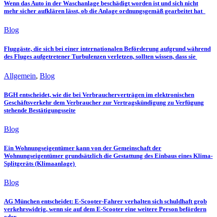
Wenn das Auto in der Waschanlage beschädigt worden ist und sich nicht
mehr sicher aufklären lässt, ob die Anlage ordnungsgemäß gearbeitet hat
Blog
Fluggäste, die sich bei einer internationalen Beförderung aufgrund während
des Fluges aufgetretener Turbulenzen verletzen, sollten wissen, dass sie
Allgemein
,
Blog
BGH entscheidet, wie die bei Verbraucherverträgen im elektronischen
Geschäftsverkehr dem Verbraucher zur Vertragskündigung zu Verfügung
stehende Bestätigungsseite
Blog
Ein Wohnungseigentümer kann von der Gemeinschaft der
Wohnungseigentümer grundsätzlich die Gestattung des Einbaus eines Klima-
Splitgeräts (Klimaanlage)
Blog
AG München entscheidet: E-Scooter-Fahrer verhalten sich schuldhaft grob
verkehrswidrig, wenn sie auf dem E-Scooter eine weitere Person befördern
oder