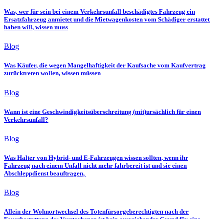
Was, wer für sein bei einem Verkehrsunfall beschädigtes Fahrzeug ein
Ersatzfahrzeug anmietet und die Mietwagenkosten vom Schädiger erstattet
haben will, wissen muss
Blog
Was Käufer, die wegen Mangelhaftigkeit der Kaufsache vom Kaufvertrag
zurücktreten wollen, wissen müssen
Blog
Wann ist eine Geschwindigkeitsüberschreitung (mit)ursächlich für einen
Verkehrsunfall?
Blog
Was Halter von Hybrid- und E-Fahrzeugen wissen sollten, wenn ihr
Fahrzeug nach einem Unfall nicht mehr fahrbereit ist und sie einen
Abschleppdienst beauftragen,
Blog
Allein der Wohnortwechsel des Totenfürsorgeberechtigten nach der