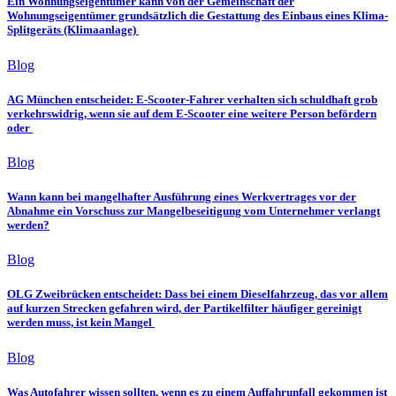
Ein Wohnungseigentümer kann von der Gemeinschaft der
Wohnungseigentümer grundsätzlich die Gestattung des Einbaus eines Klima-
Splitgeräts (Klimaanlage)
Blog
AG München entscheidet: E-Scooter-Fahrer verhalten sich schuldhaft grob
verkehrswidrig, wenn sie auf dem E-Scooter eine weitere Person befördern
oder
Blog
Wann kann bei mangelhafter Ausführung eines Werkvertrages vor der
Abnahme ein Vorschuss zur Mangelbeseitigung vom Unternehmer verlangt
werden?
Blog
OLG Zweibrücken entscheidet: Dass bei einem Dieselfahrzeug, das vor allem
auf kurzen Strecken gefahren wird, der Partikelfilter häufiger gereinigt
werden muss, ist kein Mangel
Blog
Was Autofahrer wissen sollten, wenn es zu einem Auffahrunfall gekommen ist