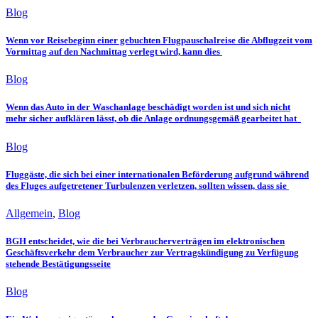
Blog
Wenn vor Reisebeginn einer gebuchten Flugpauschalreise die Abflugzeit vom
Vormittag auf den Nachmittag verlegt wird, kann dies
Blog
Wenn das Auto in der Waschanlage beschädigt worden ist und sich nicht
mehr sicher aufklären lässt, ob die Anlage ordnungsgemäß gearbeitet hat
Blog
Fluggäste, die sich bei einer internationalen Beförderung aufgrund während
des Fluges aufgetretener Turbulenzen verletzen, sollten wissen, dass sie
Allgemein
,
Blog
BGH entscheidet, wie die bei Verbraucherverträgen im elektronischen
Geschäftsverkehr dem Verbraucher zur Vertragskündigung zu Verfügung
stehende Bestätigungsseite
Blog