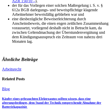
AZR 150/10 –
),
der für das Vorliegen einer solchen Maßregelung i. S. v. §
612a BGB darlegungs- und beweispflichtige klagende
Arbeitnehmer beweisfällig geblieben war und
eine diesbezügliche Beweiserleichterung durch
Anscheinsbeweis, die einen engen zeitlichen Zusammenhang
voraussetzt, vorliegend deshalb nicht in Betracht kam, da
zwischen Geltendmachung der Überstundenvergütung und
dem Kündigungsausspruch ein Zeitraum von nahezu drei
Monaten lag.
Ähnliche Beiträge
Arbeitsrecht
Related Posts
Blog
Käufer eines gebrauchten Elektroautos sollten wissen, dass eine
alterungsbedingte, dem Stand der Technik entsprechende Abnahme der
Batteriekapazität