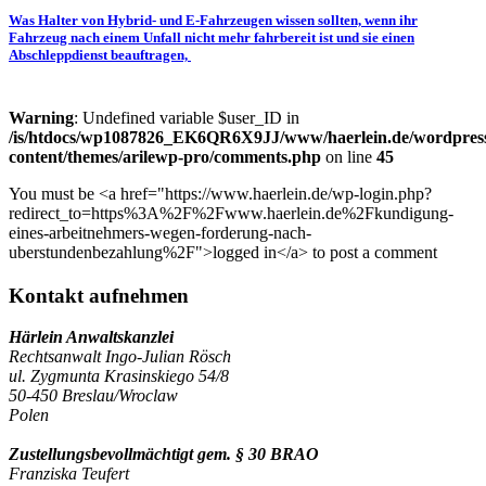
Was Halter von Hybrid- und E-Fahrzeugen wissen sollten, wenn ihr
Fahrzeug nach einem Unfall nicht mehr fahrbereit ist und sie einen
Abschleppdienst beauftragen,
Warning
: Undefined variable $user_ID in
/is/htdocs/wp1087826_EK6QR6X9JJ/www/haerlein.de/wordpres
content/themes/arilewp-pro/comments.php
on line
45
You must be <a href="https://www.haerlein.de/wp-login.php?
redirect_to=https%3A%2F%2Fwww.haerlein.de%2Fkundigung-
eines-arbeitnehmers-wegen-forderung-nach-
uberstundenbezahlung%2F">logged in</a> to post a comment
Kontakt aufnehmen
Härlein Anwaltskanzlei
Rechtsanwalt Ingo-Julian Rösch
ul. Zygmunta Krasinskiego 54/8
50-450 Breslau/Wroclaw
Polen
Zustellungsbevollmächtigt gem. § 30 BRAO
Franziska Teufert