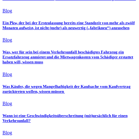
Blog
Ein Pkw, der bei der Erstzulassung bereits eine Standzeit von mehr als zwölf
Monaten aufweist, ist nicht (mehr) als neuwertig („fabrikneu“) anzusehen
Blog
Was, wer für sein bei einem Verkehrsunfall beschädigtes Fahrzeug ein
Ersatzfahrzeug anmietet und die Mietwagenkosten vom Schädiger erstattet
haben will, wissen muss
Blog
Was Käufer, die wegen Mangelhaftigkeit der Kaufsache vom Kaufvertrag
zurücktreten wollen, wissen müssen
Blog
Wann ist eine Geschwindigkeitsüberschreitung (mit)ursächlich für einen
Verkehrsunfall?
Blog