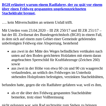
BGH erläutert warum einem Radfahrer, der zu spät vor einem
über einen Feldweg gespannten ungekennzeichneten
Stacheldraht bremst,
…. kein Mitverschulden an seinem Unfall trifft.
Mit Urteilen vom 23.04.2020 – III ZR 250/17 und III ZR 251/17 –
hat der III. Zivilsenat des Bundesgerichtshofs (BGH) in einem Fall,
in dem sich auf einem zum Gebiet einer Gemeinde gehörenden
unbefestigten Feldweg eine Absperrung, bestehend
aus zwei in der Mitte des Weges befindlichen vertikalen nach
unten auf den Boden gerichteten Holzlatten mit einem daran
angebrachten Sperrschild für Kraftfahrzeuge (Zeichen 260)
sowie
aus zwei in der Höhe von etwa 60 cm und 90 cm waagerecht
verlaufenden, an seitlich des Feldweges im Unterholz
stehenden Holzpfosten befestigten, verzinkten Stacheldrähten,
befunden hatte, gegen die ein Radfahrer gefahren war, weil es ihm,
als er die über den Feldweg gespannten Stacheldrähte
bemerkte, trotz einer Vollbremsung
nicht gelungen war, sein Rad rechtzeitig zum Stehen zu bringen,