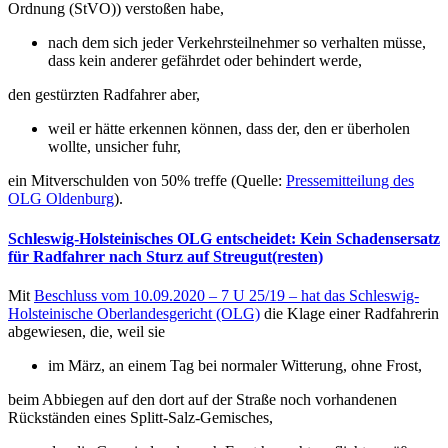
Ordnung (StVO)) verstoßen habe,
nach dem sich jeder Verkehrsteilnehmer so verhalten müsse,
dass kein anderer gefährdet oder behindert werde,
den gestürzten Radfahrer aber,
weil er hätte erkennen können, dass der, den er überholen
wollte, unsicher fuhr,
ein Mitverschulden von 50% treffe (Quelle:
Pressemitteilung des
OLG Oldenburg
).
Schleswig-Holsteinisches OLG entscheidet: Kein Schadensersatz
für Radfahrer nach Sturz auf Streugut(resten)
Mit
Beschluss vom 10.09.2020 – 7 U 25/19 – hat das Schleswig-
Holsteinische Oberlandesgericht (OLG)
die Klage einer Radfahrerin
abgewiesen, die, weil sie
im März, an einem Tag bei normaler Witterung, ohne Frost,
beim Abbiegen auf den dort auf der Straße noch vorhandenen
Rückständen eines Splitt-Salz-Gemisches,