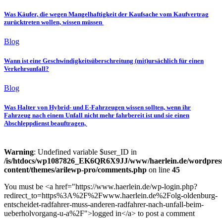
Was Käufer, die wegen Mangelhaftigkeit der Kaufsache vom Kaufvertrag
zurücktreten wollen, wissen müssen
Blog
Wann ist eine Geschwindigkeitsüberschreitung (mit)ursächlich für einen
Verkehrsunfall?
Blog
Was Halter von Hybrid- und E-Fahrzeugen wissen sollten, wenn ihr
Fahrzeug nach einem Unfall nicht mehr fahrbereit ist und sie einen
Abschleppdienst beauftragen,
Warning
: Undefined variable $user_ID in
/is/htdocs/wp1087826_EK6QR6X9JJ/www/haerlein.de/wordpres
content/themes/arilewp-pro/comments.php
on line
45
You must be <a href="https://www.haerlein.de/wp-login.php?
redirect_to=https%3A%2F%2Fwww.haerlein.de%2Folg-oldenburg-
entscheidet-radfahrer-muss-anderen-radfahrer-nach-unfall-beim-
ueberholvorgang-u-a%2F">logged in</a> to post a comment