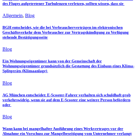
des Fluges aufgetretener Turbulenzen verletzen, sollten wissen, dass sie
Allgemein
,
Blog
BGH entscheidet, wie die bei Verbraucherverträgen im elektronischen
Geschäftsverkehr dem Verbraucher zur Vertragskündigung zu Verfügung
stehende Bestätigungsseite
Blog
Ein Wohnungseigentümer kann von der Gemeinschaft der
Wohnungseigentümer grundsätzlich die Gestattung des Einbaus eines Klima-
Splitgeräts (Klimaanlage)
Blog
AG München entscheidet: E-Scooter-Fahrer verhalten sich schuldhaft grob
verkehrswidrig, wenn sie auf dem E-Scooter eine weitere Person befördern
oder
Blog
Wann kann bei mangelhafter Ausführung eines Werkvertrages vor der
Abnahme ein Vorschuss zur Mangelbeseitigung vom Unternehmer verlangt