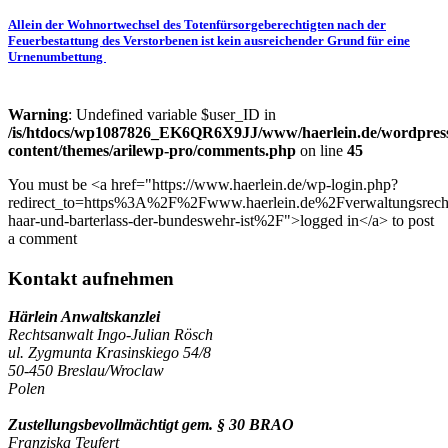
Allein der Wohnortwechsel des Totenfürsorgeberechtigten nach der
Feuerbestattung des Verstorbenen ist kein ausreichender Grund für eine
Urnenumbettung
Warning
: Undefined variable $user_ID in
/is/htdocs/wp1087826_EK6QR6X9JJ/www/haerlein.de/wordpres
content/themes/arilewp-pro/comments.php
on line
45
You must be <a href="https://www.haerlein.de/wp-login.php?
redirect_to=https%3A%2F%2Fwww.haerlein.de%2Fverwaltungsrech
haar-und-barterlass-der-bundeswehr-ist%2F">logged in</a> to post
a comment
Kontakt aufnehmen
Härlein Anwaltskanzlei
Rechtsanwalt Ingo-Julian Rösch
ul. Zygmunta Krasinskiego 54/8
50-450 Breslau/Wroclaw
Polen
Zustellungsbevollmächtigt gem. § 30 BRAO
Franziska Teufert