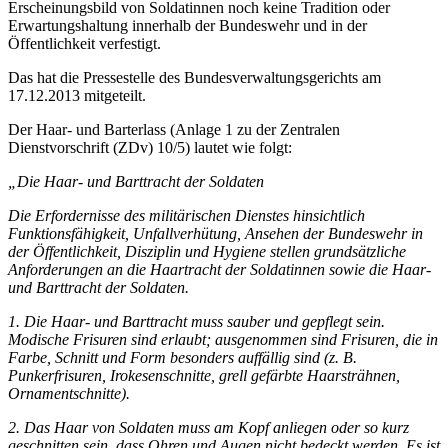
Erscheinungsbild von Soldatinnen noch keine Tradition oder
Erwartungshaltung innerhalb der Bundeswehr und in der
Öffentlichkeit verfestigt.
Das hat die Pressestelle des Bundesverwaltungsgerichts am
17.12.2013 mitgeteilt.
Der Haar- und Barterlass (Anlage 1 zu der Zentralen
Dienstvorschrift (ZDv) 10/5) lautet wie folgt:
„Die Haar- und Barttracht der Soldaten
Die Erfordernisse des militärischen Dienstes hinsichtlich
Funktionsfähigkeit, Unfallverhütung, Ansehen der Bundeswehr in
der Öffentlichkeit, Disziplin und Hygiene stellen grundsätzliche
Anforderungen an die Haartracht der Soldatinnen sowie die Haar-
und Barttracht der Soldaten.
1. Die Haar- und Barttracht muss sauber und gepflegt sein.
Modische Frisuren sind erlaubt; ausgenommen sind Frisuren, die in
Farbe, Schnitt und Form besonders auffällig sind (z. B.
Punkerfrisuren, Irokesenschnitte, grell gefärbte Haarsträhnen,
Ornamentschnitte).
2. Das Haar von Soldaten muss am Kopf anliegen oder so kurz
geschnitten sein, dass Ohren und Augen nicht bedeckt werden. Es ist