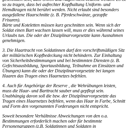
so zu tragen, dass bei aufrechter Kopfhaltung Uniform- und
Hemdkragen nicht berührt werden. Nicht erlaubt sind besonders
ausgefallene Haarschnitte (z. B. Pferdeschwänze, gezopfte
Frisuren).
Bärte und Koteletten müssen kurz geschnitten sein. Wenn sich der
Soldat einen Bart wachsen lassen will, muss er dies während seines
Urlaubs tun. Die oder der Disziplinarvorgesetzte kann Ausnahmen
genehmigen.
3. Die Haartracht von Soldatinnen darf den vorschriftsmäßigen Sitz
der militärischen Kopfbedeckung nicht behindern. Zur Einhaltung
von Sicherheitsbestimmungen und bei bestimmten Diensten (z. B.
Gefechtsausbildung, Sportausbildung, Teilnahme an Einsätzen und
Übungen) kann die oder der Disziplinarvorgesetzte bei langen
Haaren das Tragen eines Haarnetzes befehlen.
4. Auch für Angehörige der Reserve , die Wehrübungen leisten,
muss die Haar- und Barttracht sauber und gepflegt sein.
Unabhängig davon soll die bzw. der Disziplinarvorgesetzte das
Tragen eines Haarnetzes befehlen, wenn das Haar in Farbe, Schnitt
und Form den vorgenannten Forderungen nicht entspricht.
Soweit besondere Verhältnisse Abweichungen von den o.a.
Bestimmungen erforderlich machen oder für bestimmte
Personengruppen (z.B. Soldatinnen und Soldaten in