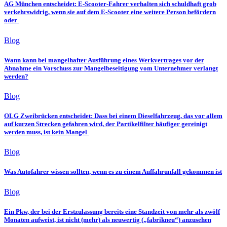
AG München entscheidet: E-Scooter-Fahrer verhalten sich schuldhaft grob
verkehrswidrig, wenn sie auf dem E-Scooter eine weitere Person befördern
oder
Blog
Wann kann bei mangelhafter Ausführung eines Werkvertrages vor der
Abnahme ein Vorschuss zur Mangelbeseitigung vom Unternehmer verlangt
werden?
Blog
OLG Zweibrücken entscheidet: Dass bei einem Dieselfahrzeug, das vor allem
auf kurzen Strecken gefahren wird, der Partikelfilter häufiger gereinigt
werden muss, ist kein Mangel
Blog
Was Autofahrer wissen sollten, wenn es zu einem Auffahrunfall gekommen ist
Blog
Ein Pkw, der bei der Erstzulassung bereits eine Standzeit von mehr als zwölf
Monaten aufweist, ist nicht (mehr) als neuwertig („fabrikneu“) anzusehen