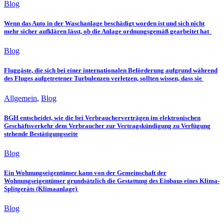
Blog
Wenn das Auto in der Waschanlage beschädigt worden ist und sich nicht
mehr sicher aufklären lässt, ob die Anlage ordnungsgemäß gearbeitet hat
Blog
Fluggäste, die sich bei einer internationalen Beförderung aufgrund während
des Fluges aufgetretener Turbulenzen verletzen, sollten wissen, dass sie
Allgemein
,
Blog
BGH entscheidet, wie die bei Verbraucherverträgen im elektronischen
Geschäftsverkehr dem Verbraucher zur Vertragskündigung zu Verfügung
stehende Bestätigungsseite
Blog
Ein Wohnungseigentümer kann von der Gemeinschaft der
Wohnungseigentümer grundsätzlich die Gestattung des Einbaus eines Klima-
Splitgeräts (Klimaanlage)
Blog