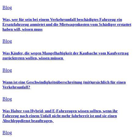
Blog
Was, wer für sein bei einem Verkehrsunfall beschädigtes Fahrzeug ein
Ersatzfahrzeug anmietet und die Mietwagenkosten vom Schädiger erstattet
haben will, wissen muss
Blog
Was Käufer, die wegen Mangelhaftigkeit der Kaufsache vom Kaufvertrag
zurücktreten wollen, wissen müssen
Blog
Wann ist eine Geschwindigkeitsüberschreitung (mit)ursächlich für einen
Verkehrsunfall?
Blog
Was Halter von Hybrid- und E-Fahrzeugen wissen sollten, wenn ihr
Fahrzeug nach einem Unfall nicht mehr fahrbereit ist und sie einen
Abschleppdienst beauftragen,
Blog