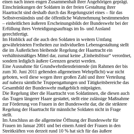
einen nach innen engen Zusammenhalt ihrer Angehörigen geprägt.
Einschränkungen der Soldaten in der freien Gestaltung ihrer
Haartracht sind deshalb durch das Regelungsziel eines – für das
Selbstverständnis und die öffentliche Wahrnehmung bestimmenden
– einheitlichen äußeren Erscheinungsbilds der Bundeswehr bei der
Erfüllung ihres Verteidigungsauftrags im In- und Ausland
gerechtfertigt.
Im Hinblick auf die auch den Soldaten in weitem Umfang
gewährleisteten Freiheiten zur individuellen Lebensgestaltung stellt
die im Äußerlichen bleibende Regelung der Haartracht ein
verhältnismäßiges Mittel dar, zumal keine „Einheitsfrisur“ verordnet,
sondern lediglich äußere Grenzen gesetzt werden.
Eine Ausnahme für Grundwehrdienstleistende (im Rahmen der bis
zum 30. Juni 2011 geltenden allgemeinen Wehrpflicht) war nicht
geboten, weil diese wegen ihrer großen Zahl und ihrer Verteilung
auf nahezu sämtliche Truppengattungen und Tätigkeitsbereiche das
Gesamtbild der Bundeswehr maßgeblich mitprägten.
Die Regelung über die Haartracht von Soldatinnen, die diesen auch
das Tragen längerer Haare gestattet, stellt eine zulässige Maßnahme
zur Förderung von Frauen in der Bundeswehr dar, die die striktere
Regelung der Haartracht für männliche Soldaten nicht in Frage
stellt.
Im Anschluss an die allgemeine Öffnung der Bundeswehr für
Frauen im Januar 2001 und bei einem Anteil der Frauen in den
Streitkräften von derzeit rund 10 % hat sich für das äußere