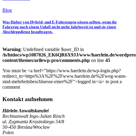
Blog
Was Halter von Hybrid- und E-Fahrzeugen wissen sollten, wenn ihr
Fahrzeug nach einem Unfall nicht mehr fahrbereit ist und sie einen
Abschleppdienst beauftragen,
Warning
: Undefined variable $user_ID in
/is/htdocs/wp1087826_EK6QR6X9JJ/www/haerlein.de/wordpres
content/themes/arilewp-pro/comments.php
on line
45
You must be <a href="https://www.haerlein.de/wp-login.php?
redirect_to=https%3A%2F%2Fwww.haerlein.de%2Fweg-wann-
sind-mehrheitsbeschluesse-einer%2F">logged in</a> to post a
comment
Kontakt aufnehmen
Härlein Anwaltskanzlei
Rechtsanwalt Ingo-Julian Rösch
ul. Zygmunta Krasinskiego 54/8
50-450 Breslau/Wroclaw
Polen