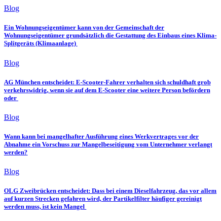
Blog
Ein Wohnungseigentümer kann von der Gemeinschaft der
Wohnungseigentümer grundsätzlich die Gestattung des Einbaus eines Klima-
Splitgeräts (Klimaanlage)
Blog
AG München entscheidet: E-Scooter-Fahrer verhalten sich schuldhaft grob
verkehrswidrig, wenn sie auf dem E-Scooter eine weitere Person befördern
oder
Blog
Wann kann bei mangelhafter Ausführung eines Werkvertrages vor der
Abnahme ein Vorschuss zur Mangelbeseitigung vom Unternehmer verlangt
werden?
Blog
OLG Zweibrücken entscheidet: Dass bei einem Dieselfahrzeug, das vor allem
auf kurzen Strecken gefahren wird, der Partikelfilter häufiger gereinigt
werden muss, ist kein Mangel