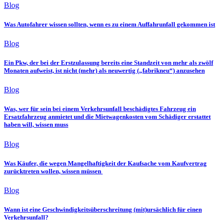
Blog
Was Autofahrer wissen sollten, wenn es zu einem Auffahrunfall gekommen ist
Blog
Ein Pkw, der bei der Erstzulassung bereits eine Standzeit von mehr als zwölf
Monaten aufweist, ist nicht (mehr) als neuwertig („fabrikneu“) anzusehen
Blog
Was, wer für sein bei einem Verkehrsunfall beschädigtes Fahrzeug ein
Ersatzfahrzeug anmietet und die Mietwagenkosten vom Schädiger erstattet
haben will, wissen muss
Blog
Was Käufer, die wegen Mangelhaftigkeit der Kaufsache vom Kaufvertrag
zurücktreten wollen, wissen müssen
Blog
Wann ist eine Geschwindigkeitsüberschreitung (mit)ursächlich für einen
Verkehrsunfall?