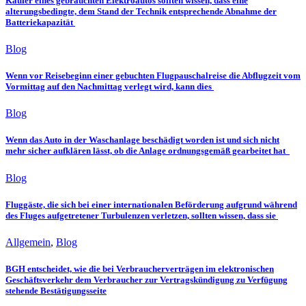
Käufer eines gebrauchten Elektroautos sollten wissen, dass eine
alterungsbedingte, dem Stand der Technik entsprechende Abnahme der
Batteriekapazität
Blog
Wenn vor Reisebeginn einer gebuchten Flugpauschalreise die Abflugzeit vom
Vormittag auf den Nachmittag verlegt wird, kann dies
Blog
Wenn das Auto in der Waschanlage beschädigt worden ist und sich nicht
mehr sicher aufklären lässt, ob die Anlage ordnungsgemäß gearbeitet hat
Blog
Fluggäste, die sich bei einer internationalen Beförderung aufgrund während
des Fluges aufgetretener Turbulenzen verletzen, sollten wissen, dass sie
Allgemein
,
Blog
BGH entscheidet, wie die bei Verbraucherverträgen im elektronischen
Geschäftsverkehr dem Verbraucher zur Vertragskündigung zu Verfügung
stehende Bestätigungsseite