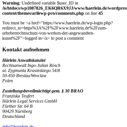
Warning
: Undefined variable $user_ID in
/is/htdocs/wp1087826_EK6QR6X9JJ/www/haerlein.de/wordpres
content/themes/arilewp-pro/comments.php
on line
45
You must be <a href="https://www.haerlein.de/wp-login.php?
redirect_to=https%3A%2F%2Fwww.haerlein.de%2Fzum-
urheberrechtsschutz-von-werken-der-angewandten-
kunst%2F">logged in</a> to post a comment
Kontakt aufnehmen
Härlein Anwaltskanzlei
Rechtsanwalt Ingo-Julian Rösch
ul. Zygmunta Krasinskiego 54/8
50-450 Breslau/Wroclaw
Polen
Zustellungsbevollmächtigt gem. § 30 BRAO
Franziska Teufert
Härlein Legal Services GmbH
Fürther Str. 64 B
90429 Nürnberg
Deutschland
info@haerlein.de