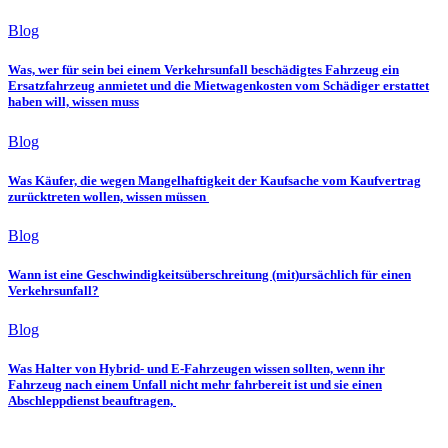
Blog
Was, wer für sein bei einem Verkehrsunfall beschädigtes Fahrzeug ein
Ersatzfahrzeug anmietet und die Mietwagenkosten vom Schädiger erstattet
haben will, wissen muss
Blog
Was Käufer, die wegen Mangelhaftigkeit der Kaufsache vom Kaufvertrag
zurücktreten wollen, wissen müssen
Blog
Wann ist eine Geschwindigkeitsüberschreitung (mit)ursächlich für einen
Verkehrsunfall?
Blog
Was Halter von Hybrid- und E-Fahrzeugen wissen sollten, wenn ihr
Fahrzeug nach einem Unfall nicht mehr fahrbereit ist und sie einen
Abschleppdienst beauftragen,