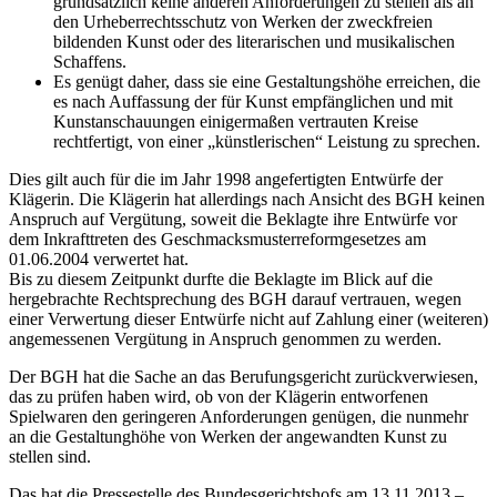
grundsätzlich keine anderen Anforderungen zu stellen als an
den Urheberrechtsschutz von Werken der zweckfreien
bildenden Kunst oder des literarischen und musikalischen
Schaffens.
Es genügt daher, dass sie eine Gestaltungshöhe erreichen, die
es nach Auffassung der für Kunst empfänglichen und mit
Kunstanschauungen einigermaßen vertrauten Kreise
rechtfertigt, von einer „künstlerischen“ Leistung zu sprechen.
Dies gilt auch für die im Jahr 1998 angefertigten Entwürfe der
Klägerin. Die Klägerin hat allerdings nach Ansicht des BGH keinen
Anspruch auf Vergütung, soweit die Beklagte ihre Entwürfe vor
dem Inkrafttreten des Geschmacksmusterreformgesetzes am
01.06.2004 verwertet hat.
Bis zu diesem Zeitpunkt durfte die Beklagte im Blick auf die
hergebrachte Rechtsprechung des BGH darauf vertrauen, wegen
einer Verwertung dieser Entwürfe nicht auf Zahlung einer (weiteren)
angemessenen Vergütung in Anspruch genommen zu werden.
Der BGH hat die Sache an das Berufungsgericht zurückverwiesen,
das zu prüfen haben wird, ob von der Klägerin entworfenen
Spielwaren den geringeren Anforderungen genügen, die nunmehr
an die Gestaltunghöhe von Werken der angewandten Kunst zu
stellen sind.
Das hat die Pressestelle des Bundesgerichtshofs am 13.11.2013 –