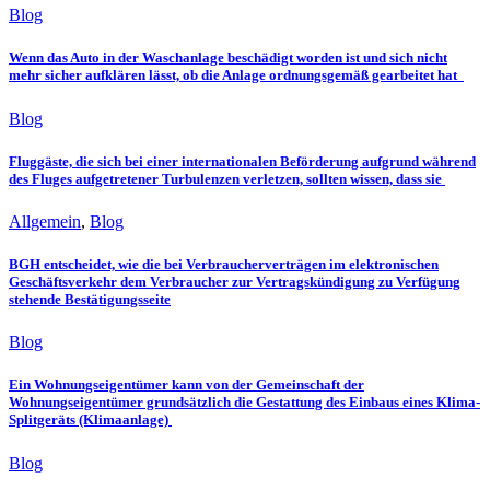
Blog
Wenn das Auto in der Waschanlage beschädigt worden ist und sich nicht
mehr sicher aufklären lässt, ob die Anlage ordnungsgemäß gearbeitet hat
Blog
Fluggäste, die sich bei einer internationalen Beförderung aufgrund während
des Fluges aufgetretener Turbulenzen verletzen, sollten wissen, dass sie
Allgemein
,
Blog
BGH entscheidet, wie die bei Verbraucherverträgen im elektronischen
Geschäftsverkehr dem Verbraucher zur Vertragskündigung zu Verfügung
stehende Bestätigungsseite
Blog
Ein Wohnungseigentümer kann von der Gemeinschaft der
Wohnungseigentümer grundsätzlich die Gestattung des Einbaus eines Klima-
Splitgeräts (Klimaanlage)
Blog