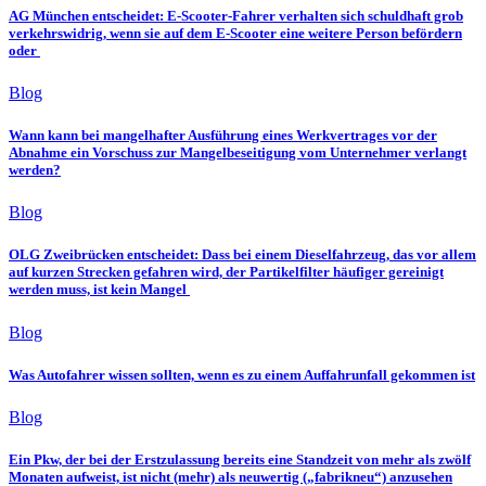
AG München entscheidet: E-Scooter-Fahrer verhalten sich schuldhaft grob
verkehrswidrig, wenn sie auf dem E-Scooter eine weitere Person befördern
oder
Blog
Wann kann bei mangelhafter Ausführung eines Werkvertrages vor der
Abnahme ein Vorschuss zur Mangelbeseitigung vom Unternehmer verlangt
werden?
Blog
OLG Zweibrücken entscheidet: Dass bei einem Dieselfahrzeug, das vor allem
auf kurzen Strecken gefahren wird, der Partikelfilter häufiger gereinigt
werden muss, ist kein Mangel
Blog
Was Autofahrer wissen sollten, wenn es zu einem Auffahrunfall gekommen ist
Blog
Ein Pkw, der bei der Erstzulassung bereits eine Standzeit von mehr als zwölf
Monaten aufweist, ist nicht (mehr) als neuwertig („fabrikneu“) anzusehen