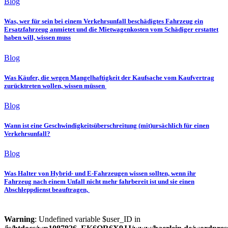
Blog
Was, wer für sein bei einem Verkehrsunfall beschädigtes Fahrzeug ein
Ersatzfahrzeug anmietet und die Mietwagenkosten vom Schädiger erstattet
haben will, wissen muss
Blog
Was Käufer, die wegen Mangelhaftigkeit der Kaufsache vom Kaufvertrag
zurücktreten wollen, wissen müssen
Blog
Wann ist eine Geschwindigkeitsüberschreitung (mit)ursächlich für einen
Verkehrsunfall?
Blog
Was Halter von Hybrid- und E-Fahrzeugen wissen sollten, wenn ihr
Fahrzeug nach einem Unfall nicht mehr fahrbereit ist und sie einen
Abschleppdienst beauftragen,
Warning
: Undefined variable $user_ID in