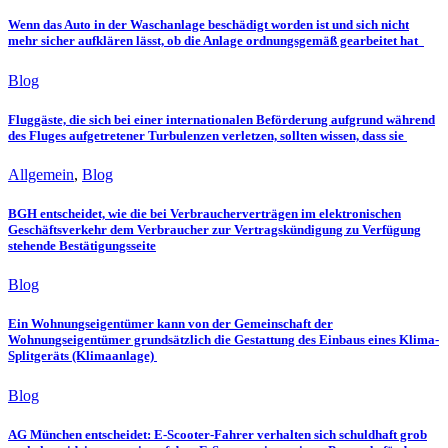
Wenn das Auto in der Waschanlage beschädigt worden ist und sich nicht
mehr sicher aufklären lässt, ob die Anlage ordnungsgemäß gearbeitet hat
Blog
Fluggäste, die sich bei einer internationalen Beförderung aufgrund während
des Fluges aufgetretener Turbulenzen verletzen, sollten wissen, dass sie
Allgemein
,
Blog
BGH entscheidet, wie die bei Verbraucherverträgen im elektronischen
Geschäftsverkehr dem Verbraucher zur Vertragskündigung zu Verfügung
stehende Bestätigungsseite
Blog
Ein Wohnungseigentümer kann von der Gemeinschaft der
Wohnungseigentümer grundsätzlich die Gestattung des Einbaus eines Klima-
Splitgeräts (Klimaanlage)
Blog
AG München entscheidet: E-Scooter-Fahrer verhalten sich schuldhaft grob