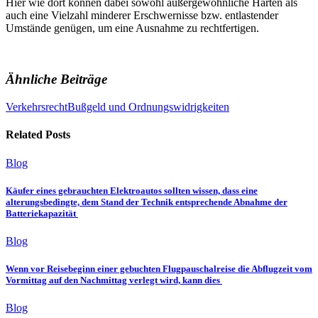
Hier wie dort können dabei sowohl außergewöhnliche Härten als
auch eine Vielzahl minderer Erschwernisse bzw. entlastender
Umstände genügen, um eine Ausnahme zu rechtfertigen.
Ähnliche Beiträge
Verkehrsrecht
Bußgeld und Ordnungswidrigkeiten
Related Posts
Blog
Käufer eines gebrauchten Elektroautos sollten wissen, dass eine
alterungsbedingte, dem Stand der Technik entsprechende Abnahme der
Batteriekapazität
Blog
Wenn vor Reisebeginn einer gebuchten Flugpauschalreise die Abflugzeit vom
Vormittag auf den Nachmittag verlegt wird, kann dies
Blog