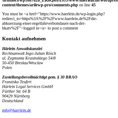
/is/htdocs/wp1087826_EK6QR6X9JJ/www/haerlein.de/wordpres
content/themes/arilewp-pro/comments.php
on line
45
You must be <a href="https://www.haerlein.de/wp-login.php?
redirect_to=https%3A%2F%2Fwww.haerlein.de%2Fdie-
abkuerzung-einer-regelfahrverbotsdauer-nach-der-
bkatv%2F">logged in</a> to post a comment
Kontakt aufnehmen
Härlein Anwaltskanzlei
Rechtsanwalt Ingo-Julian Rösch
ul. Zygmunta Krasinskiego 54/8
50-450 Breslau/Wroclaw
Polen
Zustellungsbevollmächtigt gem. § 30 BRAO
Franziska Teufert
Härlein Legal Services GmbH
Fürther Str. 64 B
90429 Nürnberg
Deutschland
info@haerlein.de