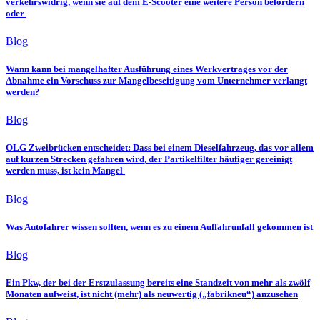
verkehrswidrig, wenn sie auf dem E-Scooter eine weitere Person befördern
oder
Blog
Wann kann bei mangelhafter Ausführung eines Werkvertrages vor der
Abnahme ein Vorschuss zur Mangelbeseitigung vom Unternehmer verlangt
werden?
Blog
OLG Zweibrücken entscheidet: Dass bei einem Dieselfahrzeug, das vor allem
auf kurzen Strecken gefahren wird, der Partikelfilter häufiger gereinigt
werden muss, ist kein Mangel
Blog
Was Autofahrer wissen sollten, wenn es zu einem Auffahrunfall gekommen ist
Blog
Ein Pkw, der bei der Erstzulassung bereits eine Standzeit von mehr als zwölf
Monaten aufweist, ist nicht (mehr) als neuwertig („fabrikneu“) anzusehen