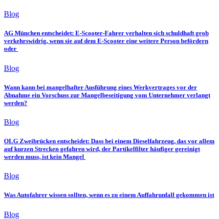
Blog
AG München entscheidet: E-Scooter-Fahrer verhalten sich schuldhaft grob
verkehrswidrig, wenn sie auf dem E-Scooter eine weitere Person befördern
oder
Blog
Wann kann bei mangelhafter Ausführung eines Werkvertrages vor der
Abnahme ein Vorschuss zur Mangelbeseitigung vom Unternehmer verlangt
werden?
Blog
OLG Zweibrücken entscheidet: Dass bei einem Dieselfahrzeug, das vor allem
auf kurzen Strecken gefahren wird, der Partikelfilter häufiger gereinigt
werden muss, ist kein Mangel
Blog
Was Autofahrer wissen sollten, wenn es zu einem Auffahrunfall gekommen ist
Blog