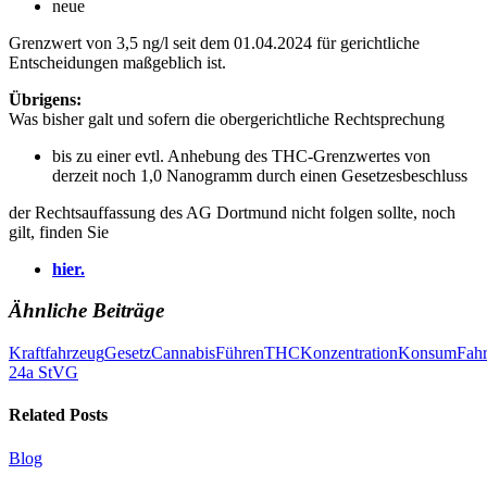
neue
Grenzwert von 3,5 ng/l seit dem 01.04.2024 für gerichtliche
Entscheidungen maßgeblich ist.
Übrigens:
Was bisher galt und sofern die obergerichtliche Rechtsprechung
bis zu einer evtl. Anhebung des THC-Grenzwertes von
derzeit noch 1,0 Nanogramm durch einen Gesetzesbeschluss
der Rechtsauffassung des AG Dortmund nicht folgen sollte, noch
gilt, finden Sie
hier.
Ähnliche Beiträge
Kraftfahrzeug
Gesetz
Cannabis
Führen
THC
Konzentration
Konsum
Fahr
24a StVG
Related Posts
Blog