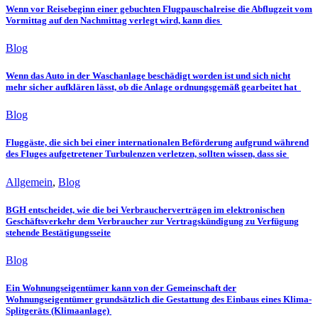
Wenn vor Reisebeginn einer gebuchten Flugpauschalreise die Abflugzeit vom
Vormittag auf den Nachmittag verlegt wird, kann dies
Blog
Wenn das Auto in der Waschanlage beschädigt worden ist und sich nicht
mehr sicher aufklären lässt, ob die Anlage ordnungsgemäß gearbeitet hat
Blog
Fluggäste, die sich bei einer internationalen Beförderung aufgrund während
des Fluges aufgetretener Turbulenzen verletzen, sollten wissen, dass sie
Allgemein
,
Blog
BGH entscheidet, wie die bei Verbraucherverträgen im elektronischen
Geschäftsverkehr dem Verbraucher zur Vertragskündigung zu Verfügung
stehende Bestätigungsseite
Blog
Ein Wohnungseigentümer kann von der Gemeinschaft der
Wohnungseigentümer grundsätzlich die Gestattung des Einbaus eines Klima-
Splitgeräts (Klimaanlage)