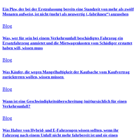
Ein Pkw, der bei der Erstzulassung bereits eine Standzeit von mehr als zwölf
Monaten aufweist, ist nicht (mehr) als neuwertig („fabrikneu“) anzusehen
Blog
Was, wer für sein bei einem Verkehrsunfall beschädigtes Fahrzeug ein
Ersatzfahrzeug anmietet und die Mietwagenkosten vom Schädiger erstattet
haben will, wissen muss
Blog
Was Käufer, die wegen Mangelhaftigkeit der Kaufsache vom Kaufvertrag
zurücktreten wollen, wissen müssen
Blog
Wann ist eine Geschwindigkeitsüberschreitung (mit)ursächlich für einen
Verkehrsunfall?
Blog
Was Halter von Hybrid- und E-Fahrzeugen wissen sollten, wenn ihr
Fahrzeug nach einem Unfall nicht mehr fahrbereit ist und sie einen