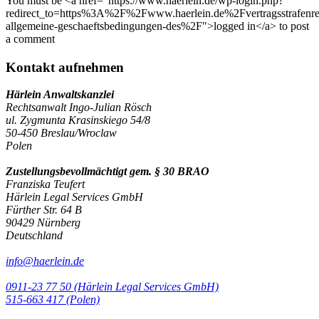
You must be <a href="https://www.haerlein.de/wp-login.php?
redirect_to=https%3A%2F%2Fwww.haerlein.de%2Fvertragsstrafenre
allgemeine-geschaeftsbedingungen-des%2F">logged in</a> to post
a comment
Kontakt aufnehmen
Härlein Anwaltskanzlei
Rechtsanwalt Ingo-Julian Rösch
ul. Zygmunta Krasinskiego 54/8
50-450 Breslau/Wroclaw
Polen
Zustellungsbevollmächtigt gem. § 30 BRAO
Franziska Teufert
Härlein Legal Services GmbH
Fürther Str. 64 B
90429 Nürnberg
Deutschland
info@haerlein.de
0911-23 77 50 (Härlein Legal Services GmbH)
‭515-663 417 (Polen)‬‬‬