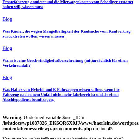
Ersatzfahrzeug anmietet und die Mietwagenkosten vom Schädiger erstattet
haben will, wissen muss
Blog
Was Käufer, die wegen Mangelhaftigkeit der Kaufsache vom Kaufvertrag
zurücktreten wollen, wissen müssen
Blog
Wann ist eine Geschwindigkeitsüberschreitung (mit)ursächlich für einen
Verkehrsunfall?
Blog
Was Halter von Hybrid- und E-Fahrzeugen wissen sollten, wenn ihr
Fahrzeug nach einem Unfall nicht mehr fahrbereit ist und sie einen
Abschleppdienst beauftragen,
Warning
: Undefined variable $user_ID in
/is/htdocs/wp1087826_EK6QR6X9JJ/www/haerlein.de/wordpres
content/themes/arilewp-pro/comments.php
on line
45